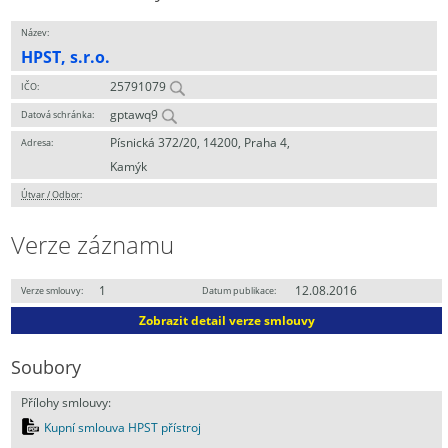
Název:
HPST, s.r.o.
25791079
IČO:
gptawq9
Datová schránka:
Písnická 372/20, 14200, Praha 4,
Adresa:
Kamýk
Útvar / Odbor
:
Verze záznamu
1
12.08.2016
Verze smlouvy:
Datum publikace:
Zobrazit detail verze smlouvy
Soubory
Přílohy smlouvy:
Kupní smlouva HPST přístroj