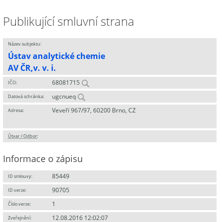
Publikující smluvní strana
Název subjektu:
Ústav analytické chemie
AV ČR,v. v. i.
68081715
IČO:
ugcnueq
Datová schránka:
Veveří 967/97, 60200 Brno, CZ
Adresa:
Útvar / Odbor
:
Informace o zápisu
85449
ID smlouvy:
90705
ID verze:
1
Číslo verze:
12.08.2016 12:02:07
Zveřejnění: