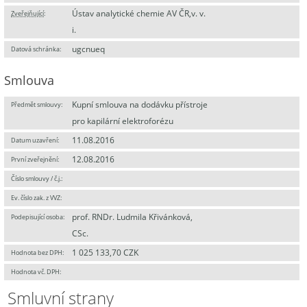
Ústav analytické chemie AV ČR,v. v.
Zveřejňující
:
i.
ugcnueq
Datová schránka:
Smlouva
Kupní smlouva na dodávku přístroje
Předmět smlouvy:
pro kapilární elektroforézu
11.08.2016
Datum uzavření:
12.08.2016
První zveřejnění:
Číslo smlouvy / č.j.:
Ev. číslo zak. z VVZ:
prof. RNDr. Ludmila Křivánková,
Podepisující osoba:
CSc.
1 025 133,70 CZK
Hodnota bez DPH:
Hodnota vč. DPH:
Smluvní strany