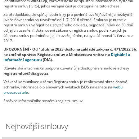
identifikátorem
whbt3kp
, zároveň došlo ke spuštění Informačního systému
registru smluv (ISRS), jehož veřejná část je dostupná na této adrese.
Za předpokladu, že splňují podmínky pro povinné uveřejňování, je nezbytné
uveřejňovat smlouvy uzavřené od 1. 7. 2016 včetně. Smlouvy je nutné v
registru smluv uveřejnit bez zbytečného odkladu, nejpozději však do 30 dnů
od jejich uzavření. Ustanovení zákona o registru smluv, podle kterých je
účinnost smluv podmíněna jejich uveřejněním, nabyla účinnosti 1. července
2017.
UPOZORNĚNÍ - Od 1.dubna 2023 došlo na základě zákona č. 471/2022 Sb.
ke změně správce Registru smluv z Ministerstva vnitra na
Digitální a
informační agenturu
(DIA).
Uživatelská a technická podpora uživatelů je dostupná z emailové adresy
registrsmluv@dia.gov.cz
Veškerá komunikace v rámci Registru smluv je realizovaná skrze datové
schránky, informace o plánovaných výlukách ISDS naleznete na
webu
provozovatele.
Správce informačního systému registru smluv.
Nejnovější smlouvy