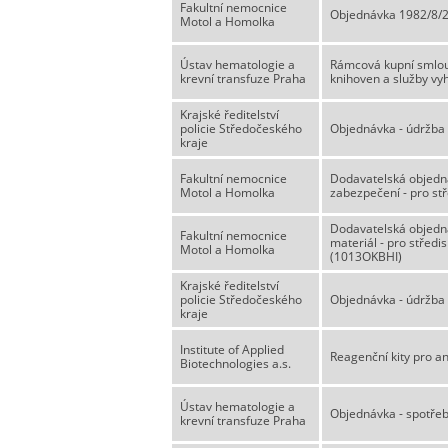
Fakultní nemocnice
Objednávka 1982/8/26
Motol a Homolka
Ústav hematologie a
Rámcová kupní smlou
krevní transfuze Praha
knihoven a služby vy
Krajské ředitelství
policie Středočeského
Objednávka - údržba
kraje
Fakultní nemocnice
Dodavatelská objedn
Motol a Homolka
zabezpečení - pro st
Dodavatelská objedn
Fakultní nemocnice
materiál - pro střed
Motol a Homolka
(1013OKBHI)
Krajské ředitelství
policie Středočeského
Objednávka - údržb
kraje
Institute of Applied
Reagenční kity pro a
Biotechnologies a.s.
Ústav hematologie a
Objednávka - spotřeb
krevní transfuze Praha