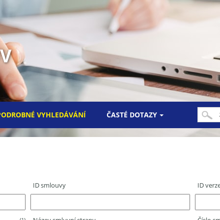
UV
PODROBNÉ VYHLEDÁVÁNÍ
ČASTÉ DOTAZY
ID smlouvy
ID verz
(1)