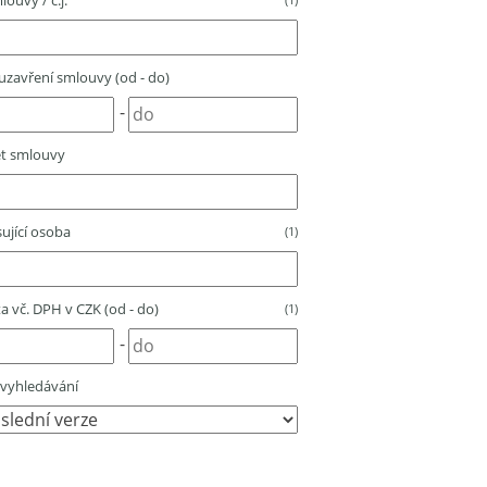
louvy / č.j.
zavření smlouvy (od - do)
-
t smlouvy
ující osoba
(1)
 vč. DPH v CZK (od - do)
(1)
-
vyhledávání