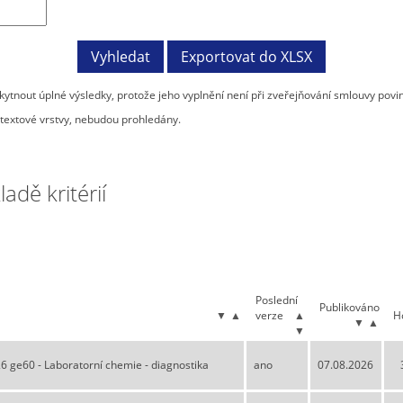
tnout úplné výsledky, protože jeho vyplnění není při zveřejňování smlouvy povi
textové vrstvy, nebudou prohledány.
dě kritérií
Poslední
Publikováno
▼
▲
verze
▲
H
▼
▲
▼
 ge60 - Laboratorní chemie - diagnostika
ano
07.08.2026