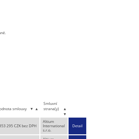
nné.
Smluvní
odnota smlouvy
▼
▲
strana(y)
▲
▼
Altium
353 295 CZK bez DPH
International
Detail
s.r.o.