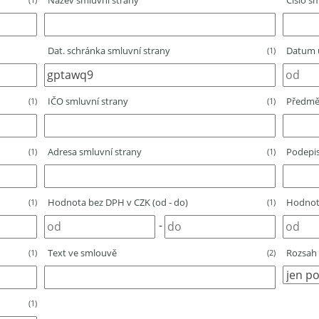
Název smluvní strany
Číslo sm
Dat. schránka smluvní strany
Datum u
(1)
IČO smluvní strany
Předmě
(1)
(1)
Adresa smluvní strany
Podepis
(1)
(1)
Hodnota bez DPH v CZK (od - do)
Hodnota
(1)
(1)
-
Text ve smlouvě
Rozsah 
(1)
(2)
(1)