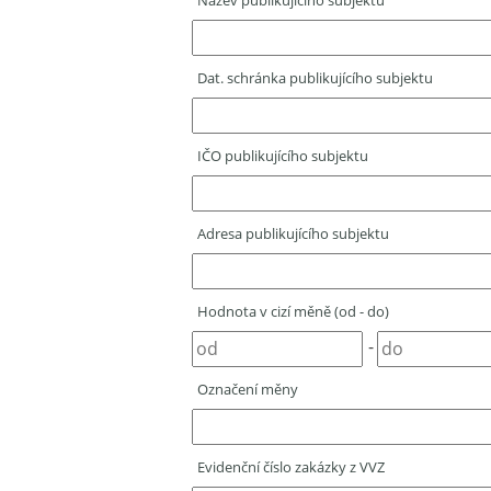
Název publikujícího subjektu
Dat. schránka publikujícího subjektu
IČO publikujícího subjektu
Adresa publikujícího subjektu
Hodnota v cizí měně (od - do)
-
Označení měny
Evidenční číslo zakázky z VVZ