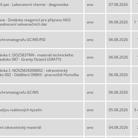
 pat - Laboratorní chemie - diagnostika
ano
07.08.2026
va - Dodávka reagencií pro přípravu NGS
ano
06.08.2026
1 
hodnocení sekvenačních dat
 chromatografu GC/MS/FID
ano
06.08.2026
ávka č. DO25837NN - materiál technického
ano
06.08.2026
ředisko 087 - Granty Ostatní (GRATY)
ávka č. NOSZM26008802 - zdravotnický
isko 002 - Oddělení OKBHI - pracoviště Homolka
ano
06.08.2026
a chromatografu GC/MS
ano
06.08.2026
nalýzu nukleových kyselin
ano
05.08.2026
3 
ní zdravotnický materiál
ano
04.08.2026