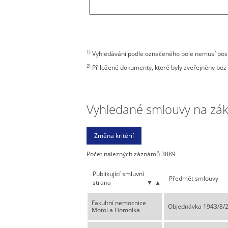
1)
Vyhledávání podle označeného pole nemusí posky
2)
Přiložené dokumenty, které byly zveřejněny bez 
Vyhledané smlouvy na zákla
Počet nalezných záznámů 3889
Publikující smluvní
Předmět smlouvy
strana
▼
▲
Fakultní nemocnice
Objednávka 1943/8/26
Motol a Homolka