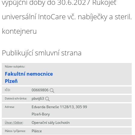
výpůjční doby do 30.6.2027 Rukojeť
universální IntoCare vč. nabíječky a steril.
kontejneru
Publikující smluvní strana
Název subjektu:
Fakultní nemocnice
Plzeň
00669806
IČO:
pbvtj63
Datová schránka:
Edvarda Beneše 1128/13, 305 99
Adresa:
Plzeň-Bory
Operační sály Lochotín
Útvar / Odbor
:
Plátce
Plátce / příjemce: