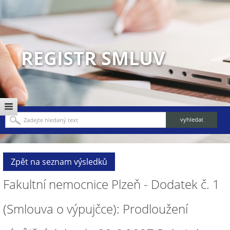
REGISTR SMLUV
Zpět na seznam výsledků
Fakultní nemocnice Plzeň - Dodatek č. 1
(Smlouva o výpujčce): Prodloužení