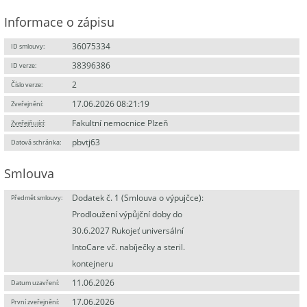
Informace o zápisu
36075334
ID smlouvy:
38396386
ID verze:
2
Číslo verze:
17.06.2026 08:21:19
Zveřejnění:
Fakultní nemocnice Plzeň
Zveřejňující
:
pbvtj63
Datová schránka:
Smlouva
Dodatek č. 1 (Smlouva o výpujčce):
Předmět smlouvy:
Prodloužení výpůjční doby do
30.6.2027 Rukojeť universální
IntoCare vč. nabíječky a steril.
kontejneru
11.06.2026
Datum uzavření:
17.06.2026
První zveřejnění: