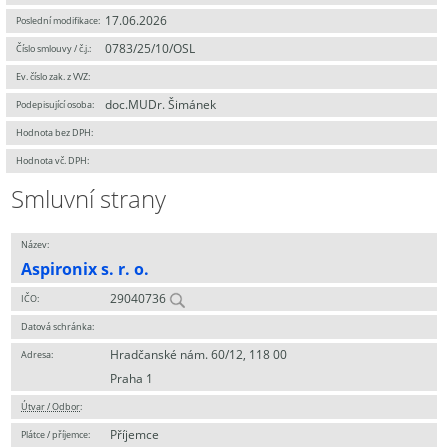
17.06.2026
Poslední modifikace:
0783/25/10/OSL
Číslo smlouvy / č.j.:
Ev. číslo zak. z VVZ:
doc.MUDr. Šimánek
Podepisující osoba:
Hodnota bez DPH:
Hodnota vč. DPH:
Smluvní strany
Název:
Aspironix s. r. o.
29040736
IČO:
Datová schránka:
Hradčanské nám. 60/12, 118 00
Adresa:
Praha 1
Útvar / Odbor
:
Příjemce
Plátce / příjemce: