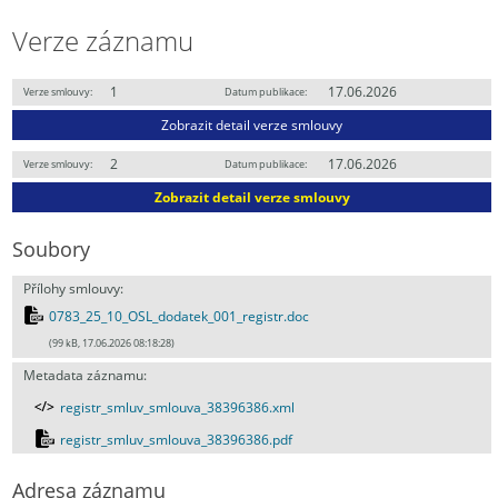
Verze záznamu
1
17.06.2026
Verze smlouvy:
Datum publikace:
Zobrazit detail verze smlouvy
2
17.06.2026
Verze smlouvy:
Datum publikace:
Zobrazit detail verze smlouvy
Soubory
Přílohy smlouvy:
0783_25_10_OSL_dodatek_001_registr.doc
(99 kB, 17.06.2026 08:18:28)
Metadata záznamu:
registr_smluv_smlouva_38396386.xml
registr_smluv_smlouva_38396386.pdf
Adresa záznamu