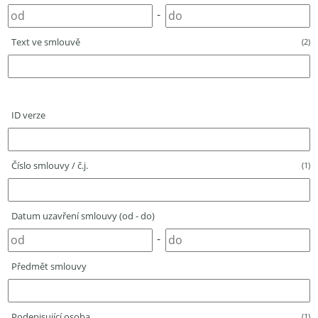
-
Text ve smlouvě
(2)
ID verze
Číslo smlouvy / č.j.
(1)
Datum uzavření smlouvy (od - do)
-
Předmět smlouvy
Podepisující osoba
(1)