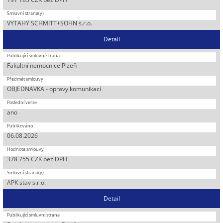
VÝTAHY SCHMITT+SOHN s.r.o.
Detail
Fakultní nemocnice Plzeň
OBJEDNÁVKA - opravy komunikací
ano
06.08.2026
378 755 CZK bez DPH
APK stav s.r.o.
Detail