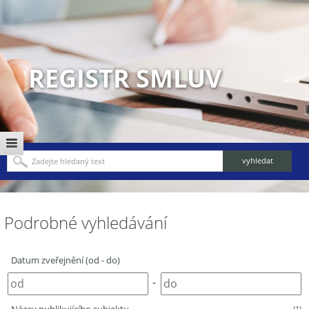
REGISTR SMLUV
Podrobné vyhledávání
Datum zveřejnění (od - do)
-
(1)