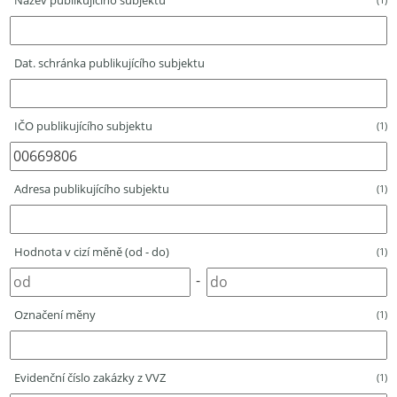
Název publikujícího subjektu
Dat. schránka publikujícího subjektu
IČO publikujícího subjektu
(1)
Adresa publikujícího subjektu
(1)
Hodnota v cizí měně (od - do)
(1)
-
Označení měny
(1)
Evidenční číslo zakázky z VVZ
(1)