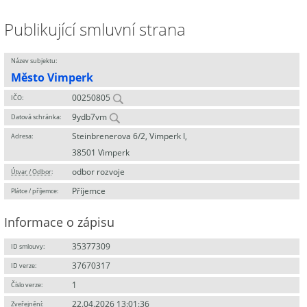
Publikující smluvní strana
Název subjektu:
Město Vimperk
00250805
IČO:
9ydb7vm
Datová schránka:
Steinbrenerova 6/2, Vimperk I,
Adresa:
38501 Vimperk
odbor rozvoje
Útvar / Odbor
:
Příjemce
Plátce / příjemce:
Informace o zápisu
35377309
ID smlouvy:
37670317
ID verze:
1
Číslo verze:
22.04.2026 13:01:36
Zveřejnění: