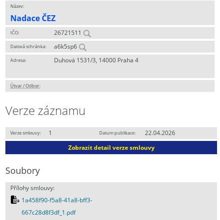
Název:
Nadace ČEZ
26721511
IČO:
a6k5sp6
Datová schránka:
Duhová 1531/3, 14000 Praha 4
Adresa:
Útvar / Odbor
:
Verze záznamu
1
22.04.2026
Verze smlouvy:
Datum publikace:
Zobrazit detail verze smlouvy
Soubory
Přílohy smlouvy:
1a458f90-f5a8-41a8-bff3-
667c28d8f3df_1.pdf