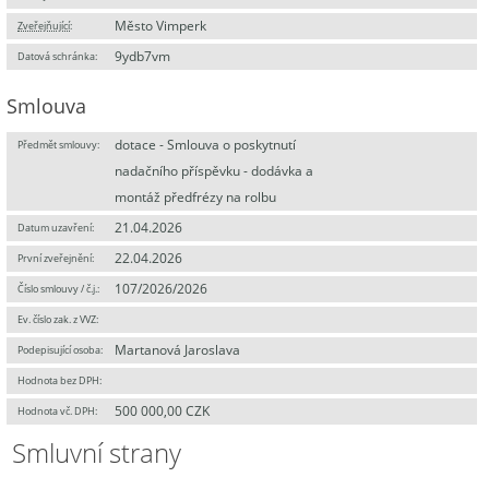
Město Vimperk
Zveřejňující
:
9ydb7vm
Datová schránka:
Smlouva
dotace - Smlouva o poskytnutí
Předmět smlouvy:
nadačního příspěvku - dodávka a
montáž předfrézy na rolbu
21.04.2026
Datum uzavření:
22.04.2026
První zveřejnění:
107/2026/2026
Číslo smlouvy / č.j.:
Ev. číslo zak. z VVZ:
Martanová Jaroslava
Podepisující osoba:
Hodnota bez DPH:
500 000,00 CZK
Hodnota vč. DPH:
Smluvní strany