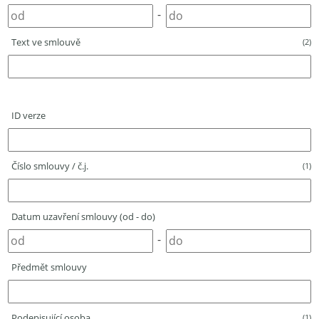
-
Text ve smlouvě
(2)
ID verze
Číslo smlouvy / č.j.
(1)
Datum uzavření smlouvy (od - do)
-
Předmět smlouvy
Podepisující osoba
(1)