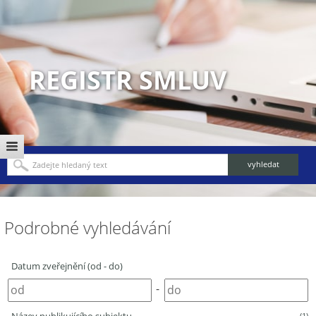
REGISTR SMLUV
Podrobné vyhledávání
Datum zveřejnění (od - do)
-
(1)