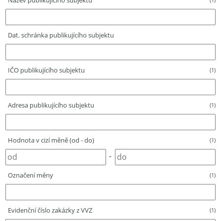
Název publikujícího subjektu
Dat. schránka publikujícího subjektu
IČO publikujícího subjektu
(1)
Adresa publikujícího subjektu
(1)
Hodnota v cizí měně (od - do)
(1)
-
Označení měny
(1)
Evidenční číslo zakázky z VVZ
(1)