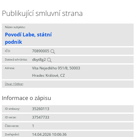
Publikující smluvní strana
Název subjektu:
Povodí Labe, státní
podnik
70890005
IČO:
dbyt8g2
Datová schránka:
Víta Nejedlého 951/8, 50003
Adresa:
Hradec Králové, CZ
Útvar / Odbor
:
Informace o zápisu
35260113
ID smlouvy:
37547733
ID verze:
1
Číslo verze:
14.04.2026 10:06:36
Zveřejnění: