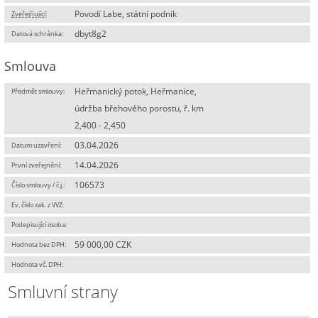
Povodí Labe, státní podnik
Zveřejňující
:
dbyt8g2
Datová schránka:
Smlouva
Heřmanický potok, Heřmanice,
Předmět smlouvy:
údržba břehového porostu, ř. km
2,400 - 2,450
03.04.2026
Datum uzavření:
14.04.2026
První zveřejnění:
106573
Číslo smlouvy / č.j.:
Ev. číslo zak. z VVZ:
Podepisující osoba:
59 000,00 CZK
Hodnota bez DPH:
Hodnota vč. DPH:
Smluvní strany