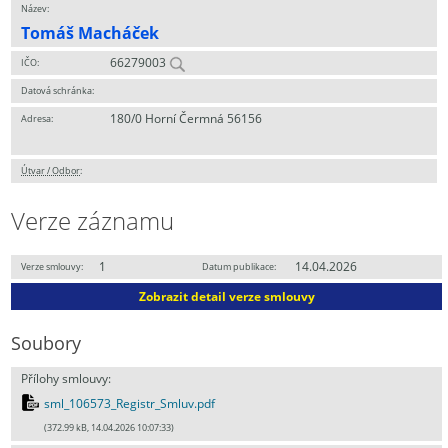
Název:
Tomáš Macháček
66279003
IČO:
Datová schránka:
180/0 Horní Čermná 56156
Adresa:
Útvar / Odbor
:
Verze záznamu
1
14.04.2026
Verze smlouvy:
Datum publikace:
Zobrazit detail verze smlouvy
Soubory
Přílohy smlouvy:
sml_106573_Registr_Smluv.pdf
(372.99 kB, 14.04.2026 10:07:33)