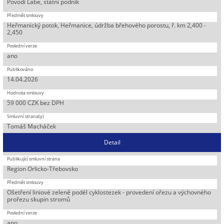
Povodí Labe, státní podnik
Heřmanický potok, Heřmanice, údržba břehového porostu, ř. km 2,400 -
2,450
ano
14.04.2026
59 000 CZK bez DPH
Tomáš Macháček
Detail
Region Orlicko-Třebovsko
Ošetření liniové zeleně podél cyklostezek - provedení ořezu a výchovného
prořezu skupin stromů
ano