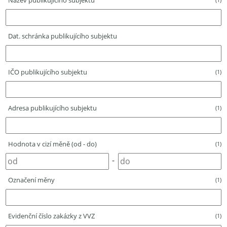
Název publikujícího subjektu
Dat. schránka publikujícího subjektu
IČO publikujícího subjektu
(1)
Adresa publikujícího subjektu
(1)
Hodnota v cizí měně (od - do)
(1)
-
Označení měny
(1)
Evidenční číslo zakázky z VVZ
(1)