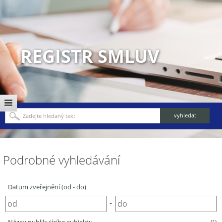
REGISTR SMLUV
Podrobné vyhledávání
Datum zveřejnění (od - do)
-
(1)