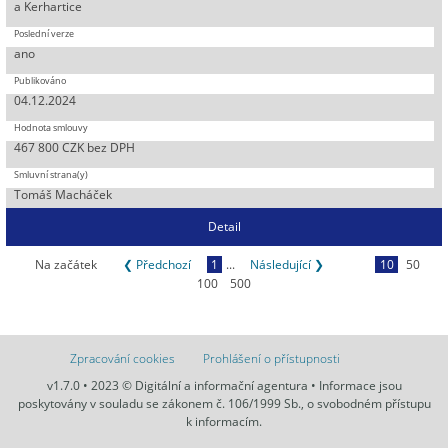
a Kerhartice
ano
04.12.2024
467 800 CZK bez DPH
Tomáš Macháček
Detail
Na začátek
❮ Předchozí
1
...
Následující ❯
10
50
100
500
Zpracování cookies
Prohlášení o přístupnosti
v1.7.0 • 2023 © Digitální a informační agentura • Informace jsou
poskytovány v souladu se zákonem č. 106/1999 Sb., o svobodném přístupu
k informacím.