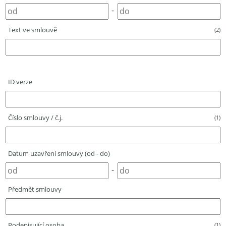
-
Text ve smlouvě
(2)
ID verze
Číslo smlouvy / č.j.
(1)
Datum uzavření smlouvy (od - do)
-
Předmět smlouvy
Podepisující osoba
(1)