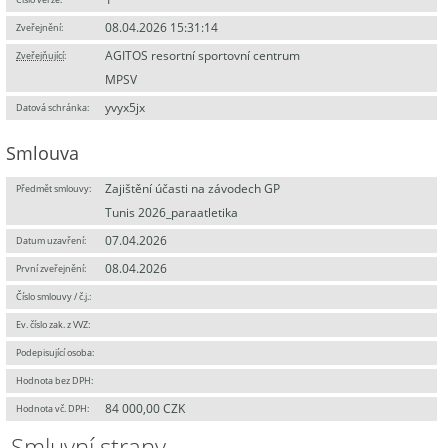
08.04.2026 15:31:14
Zveřejnění:
AGITOS resortní sportovní centrum
Zveřejňující
:
MPSV
yvyx5jx
Datová schránka:
Smlouva
Zajištění účasti na závodech GP
Předmět smlouvy:
Tunis 2026_paraatletika
07.04.2026
Datum uzavření:
08.04.2026
První zveřejnění:
Číslo smlouvy / č.j.:
Ev. číslo zak. z VVZ:
Podepisující osoba:
Hodnota bez DPH:
84 000,00 CZK
Hodnota vč. DPH:
Smluvní strany