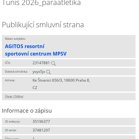
Tunis 2026_paraatletika
Publikující smluvní strana
Název subjektu:
AGITOS resortní
sportovní centrum MPSV
23147881
IČO:
yvyx5jx
Datová schránka:
Ke Štvanici 656/3, 18600 Praha 8,
Adresa:
CZ
Útvar / Odbor
:
Informace o zápisu
35196377
ID smlouvy:
37481297
ID verze:
1
Číslo verze: