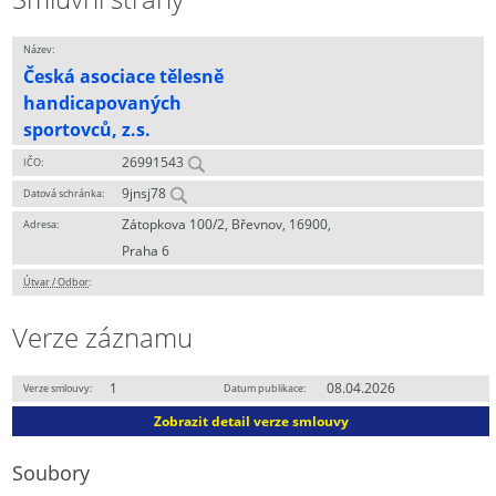
Název:
Česká asociace tělesně
handicapovaných
sportovců, z.s.
26991543
IČO:
9jnsj78
Datová schránka:
Zátopkova 100/2, Břevnov, 16900,
Adresa:
Praha 6
Útvar / Odbor
:
Verze záznamu
1
08.04.2026
Verze smlouvy:
Datum publikace:
Zobrazit detail verze smlouvy
Soubory