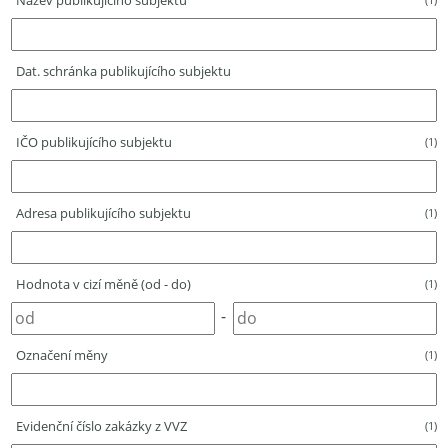
Název publikujícího subjektu
Dat. schránka publikujícího subjektu
IČO publikujícího subjektu
(1)
Adresa publikujícího subjektu
(1)
Hodnota v cizí měně (od - do)
(1)
-
Označení měny
(1)
Evidenční číslo zakázky z VVZ
(1)