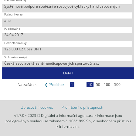
Systémová podpora soutěžní a rozvojové cyklistiky handicapovaných
ano
24.04.2017
125 000 CZK bez DPH
Česká asociace tělesně handicapovaných sportovců, z.s.
Detail
Na začátek
❮ Předchozí
1
10
50
100
500
Zpracování cookies
Prohlášení o přístupnosti
v1.7.0 • 2023 © Digitální a informační agentura • Informace jsou
poskytovány v souladu se zákonem č. 106/1999 Sb., o svobodném přístupu
k informacím.