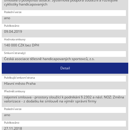
smlouva o poskytnutí dotace: Systémová podpora soutěžní a rozvojové
cyklistiky handicapovaných
ano
09.04.2019
140 000 CZK bez DPH
Česká asociace tělesně handicapovaných sportovců, z.s.
Detail
Hlavní město Praha
nájemní smlouva - prostory sloužící k podnikání § 2302 a násl. NOZ: Změna
valorizace - z dodatku ke smlouvě na výměr správní firmy
ano
27.11.2018