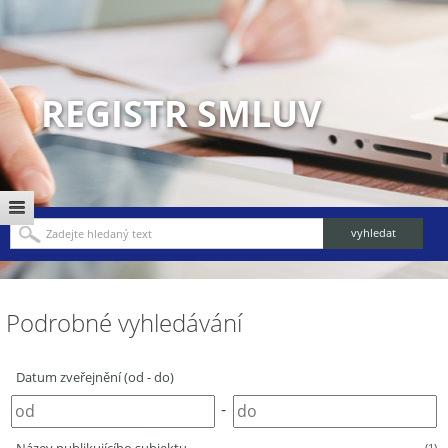
REGISTR SMLUV
Podrobné vyhledávání
Datum zveřejnění (od - do)
-
(1)