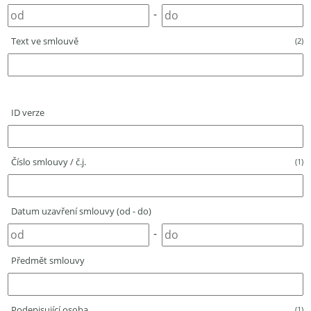
-
Text ve smlouvě
(2)
ID verze
Číslo smlouvy / č.j.
(1)
Datum uzavření smlouvy (od - do)
-
Předmět smlouvy
Podepisující osoba
(1)