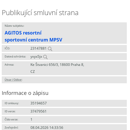
Publikující smluvní strana
Název subjektu:
AGITOS resortní
sportovní centrum MPSV
23147881
IČO:
yvyx5jx
Datová schránka:
Ke Štvanici 656/3, 18600 Praha 8,
Adresa:
CZ
Útvar / Odbor
:
Informace o zápisu
35194657
ID smlouvy:
37479561
ID verze:
1
Číslo verze:
08.04.2026 14:33:56
Zveřejnění: