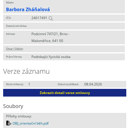
Název:
Barbora Zháňalová
24617491
IČO:
Datová schránka:
Podzimní 747/21, Brno -
Adresa:
Maloměřice, 641 00
Útvar / Odbor
:
Podnikající fyzická osoba
Právní forma:
Verze záznamu
1
08.04.2026
Verze smlouvy:
Datum publikace:
Zobrazit detail verze smlouvy
Soubory
Přílohy smlouvy:
OBJ_orientační běh.pdf