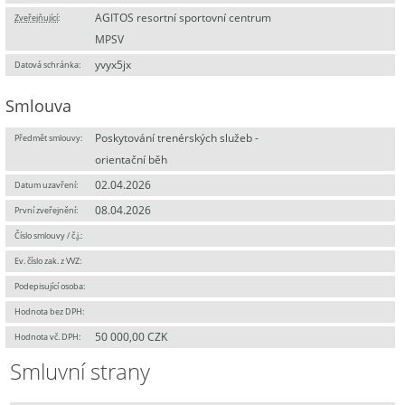
AGITOS resortní sportovní centrum
Zveřejňující
:
MPSV
yvyx5jx
Datová schránka:
Smlouva
Poskytování trenérských služeb -
Předmět smlouvy:
orientační běh
02.04.2026
Datum uzavření:
08.04.2026
První zveřejnění:
Číslo smlouvy / č.j.:
Ev. číslo zak. z VVZ:
Podepisující osoba:
Hodnota bez DPH:
50 000,00 CZK
Hodnota vč. DPH:
Smluvní strany