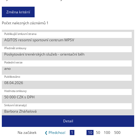
Počet nalezných záznámů 1
AGITOS resortní sportovní centrum MPSV
Poskytování trenérských služeb - orientační běh
ano
08.04.2026
50 000 CZK s DPH
Barbora Zháňalová
Detail
Na začátek
❮ Předchozí
1
10
50
100
500