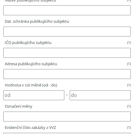
Název publikujícího subjektu
Dat. schránka publikujícího subjektu
IČO publikujícího subjektu
(1)
Adresa publikujícího subjektu
(1)
Hodnota v cizí měně (od - do)
(1)
-
Označení měny
(1)
Evidenční číslo zakázky z VVZ
(1)