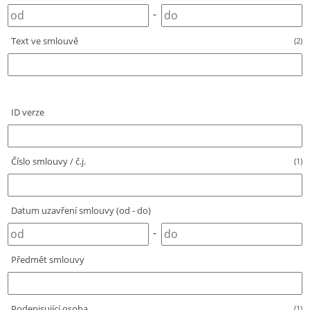
-
Text ve smlouvě
(2)
ID verze
Číslo smlouvy / č.j.
(1)
Datum uzavření smlouvy (od - do)
-
Předmět smlouvy
Podepisující osoba
(1)