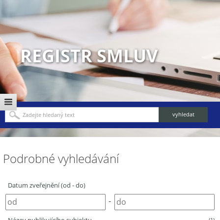
REGISTR SMLUV
Podrobné vyhledávání
Datum zveřejnění (od - do)
-
(1)