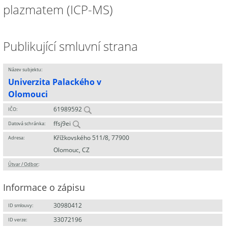
plazmatem (ICP-MS)
Publikující smluvní strana
Název subjektu:
Univerzita Palackého v
Olomouci
61989592
IČO:
ffsj9ei
Datová schránka:
Křížkovského 511/8, 77900
Adresa:
Olomouc, CZ
Útvar / Odbor
:
Informace o zápisu
30980412
ID smlouvy:
33072196
ID verze: