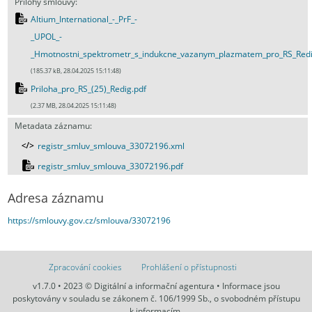
Přílohy smlouvy:
Altium_International_-_PrF_-
_UPOL_-
_Hmotnostni_spektrometr_s_indukcne_vazanym_plazmatem_pro_RS_Redi
(185.37 kB, 28.04.2025 15:11:48)
Priloha_pro_RS_(25)_Redig.pdf
(2.37 MB, 28.04.2025 15:11:48)
Metadata záznamu:
registr_smluv_smlouva_33072196.xml
registr_smluv_smlouva_33072196.pdf
Adresa záznamu
https://smlouvy.gov.cz/smlouva/33072196
Zpracování cookies
Prohlášení o přístupnosti
v1.7.0 • 2023 © Digitální a informační agentura • Informace jsou
poskytovány v souladu se zákonem č. 106/1999 Sb., o svobodném přístupu
k informacím.