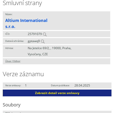
Smluvní strany
Název:
Altium International
s.r.o.
25791079
IČO:
gptawq9
Datová schránka:
Na Jetelce 69/2, , 19000, Praha,
Adresa:
Vysočany, CZE
Útvar / Odbor
:
Verze záznamu
1
28.04.2025
Verze smlouvy:
Datum publikace:
Zobrazit detail verze smlouvy
Soubory