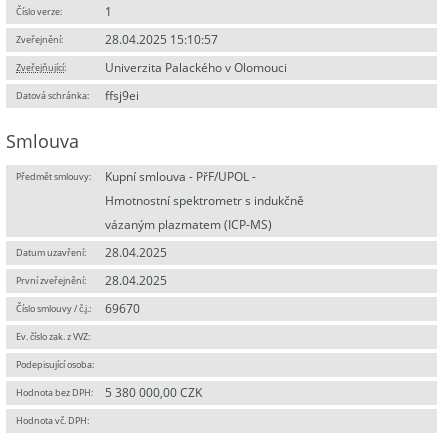
1
Číslo verze:
28.04.2025 15:10:57
Zveřejnění:
Univerzita Palackého v Olomouci
Zveřejňující
:
ffsj9ei
Datová schránka:
Smlouva
Kupní smlouva - PřF/UPOL -
Předmět smlouvy:
Hmotnostní spektrometr s indukčně
vázaným plazmatem (ICP-MS)
28.04.2025
Datum uzavření:
28.04.2025
První zveřejnění:
69670
Číslo smlouvy / č.j.:
Ev. číslo zak. z VVZ:
Podepisující osoba:
5 380 000,00 CZK
Hodnota bez DPH:
Hodnota vč. DPH: