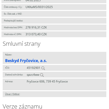
04.02.2025
První zveřejnění:
UKKaMS/0031/2025
Číslo smlouvy / č.j.:
Ev. číslo zak. z VVZ:
Podepisující osoba:
278 916,31 CZK
Hodnota bez DPH:
313 073,40 CZK
Hodnota vč. DPH:
Smluvní strany
Název:
Beskyd Fryčovice, a.s.
45192901
IČO:
qazc4ww
Datová schránka:
Fryčovce 606, 739 45 Fryčovce
Adresa:
Útvar / Odbor
:
Verze záznamu