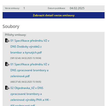
1
04.02.2025
Verze smlouvy:
Datum publikace:
Zobrazit detail verze smlouvy
Soubory
Přílohy smlouvy:
01 Specifikace předmětu VZ v
DNS Dodávky výrobků z
brambor a kynutých.pdf
(581.02 kB, 04.02.2025 15:18:04)
01 Specifikace předmětu VZ v
DNS zpracované brambory a
zeleninové.pdf
(468.37 kB, 04.02.2025 15:18:05)
02 Objednavka_VZ v DNS
zpracované brambory a
zeleninové výrobky PHA a HK -
AN podepsané.pdf