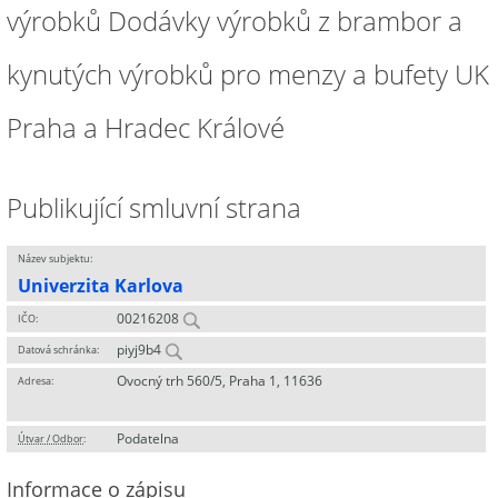
výrobků Dodávky výrobků z brambor a
kynutých výrobků pro menzy a bufety UK
Praha a Hradec Králové
Publikující smluvní strana
Název subjektu:
Univerzita Karlova
00216208
IČO:
piyj9b4
Datová schránka:
Ovocný trh 560/5, Praha 1, 11636
Adresa:
Podatelna
Útvar / Odbor
:
Informace o zápisu