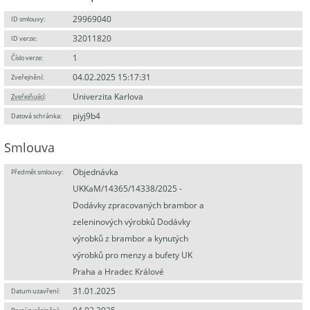
29969040
ID smlouvy:
32011820
ID verze:
1
Číslo verze:
04.02.2025 15:17:31
Zveřejnění:
Univerzita Karlova
Zveřejňující
:
piyj9b4
Datová schránka:
Smlouva
Objednávka
Předmět smlouvy:
UKKaM/14365/14338/2025 -
Dodávky zpracovaných brambor a
zeleninových výrobků Dodávky
výrobků z brambor a kynutých
výrobků pro menzy a bufety UK
Praha a Hradec Králové
31.01.2025
Datum uzavření: