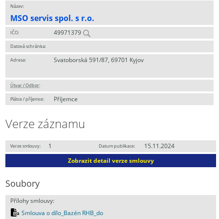
Název:
MSO servis spol. s r.o.
49971379
IČO:
Datová schránka:
Svatoborská 591/87, 69701 Kyjov
Adresa:
Útvar / Odbor
:
Příjemce
Plátce / příjemce:
Verze záznamu
1
15.11.2024
Verze smlouvy:
Datum publikace:
Zobrazit detail verze smlouvy
Soubory
Přílohy smlouvy:
Smlouva o dílo_Bazén RHB_do