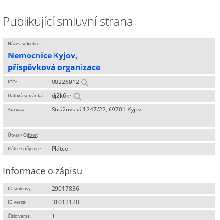
Publikující smluvní strana
Název subjektu:
Nemocnice Kyjov,
příspěvková organizace
00226912
IČO:
dj2k6kr
Datová schránka:
Strážovská 1247/22, 69701 Kyjov
Adresa:
Útvar / Odbor
:
Plátce
Plátce / příjemce:
Informace o zápisu
29017836
ID smlouvy:
31012120
ID verze:
1
Číslo verze: