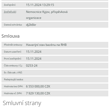
15.11.2024 13:29:15
Zveřejnění:
Nemocnice Kyjov, příspěvková
Zveřejňující
:
organizace
dj2k6kr
Datová schránka:
Smlouva
Havarijní stav bazénu na RHB
Předmět smlouvy:
15.11.2024
Datum uzavření:
15.11.2024
První zveřejnění:
0253-24
Číslo smlouvy / č.j.:
Ev. číslo zak. z VVZ:
Podepisující osoba:
6 553 000,00 CZK
Hodnota bez DPH:
7 929 130,00 CZK
Hodnota vč. DPH:
Smluvní strany