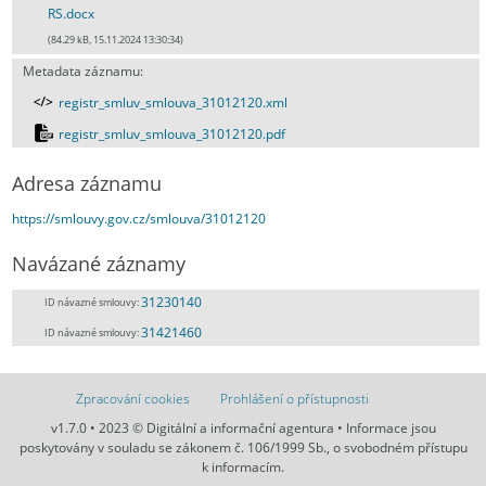
RS.docx
(84.29 kB, 15.11.2024 13:30:34)
Metadata záznamu:
registr_smluv_smlouva_31012120.xml
registr_smluv_smlouva_31012120.pdf
Adresa záznamu
https://smlouvy.gov.cz/smlouva/31012120
Navázané záznamy
31230140
ID návazné smlouvy:
31421460
ID návazné smlouvy:
Zpracování cookies
Prohlášení o přístupnosti
v1.7.0 • 2023 © Digitální a informační agentura • Informace jsou
poskytovány v souladu se zákonem č. 106/1999 Sb., o svobodném přístupu
k informacím.