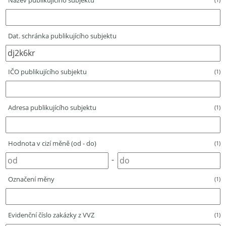
Název publikujícího subjektu
Dat. schránka publikujícího subjektu
IČO publikujícího subjektu
(1)
Adresa publikujícího subjektu
(1)
Hodnota v cizí měně (od - do)
(1)
-
Označení měny
(1)
Evidenční číslo zakázky z VVZ
(1)