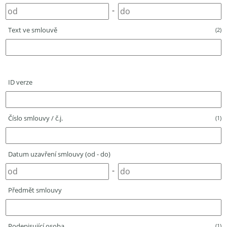
-
Text ve smlouvě
(2)
ID verze
Číslo smlouvy / č.j.
(1)
Datum uzavření smlouvy (od - do)
-
Předmět smlouvy
Podepisující osoba
(1)