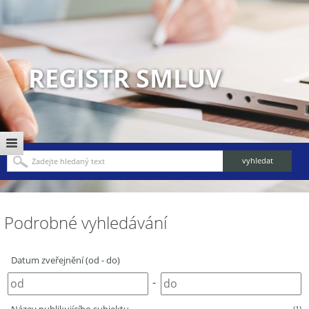
REGISTR SMLUV
Podrobné vyhledávání
Datum zveřejnění (od - do)
-
(1)