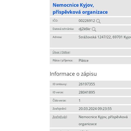
Nemocnice Kyjov,
příspěvková organizace
00226912
IČO:
dj2k6kr
Datová schránka:
Strážovská 1247/22, 69701 Kyjo
Adresa:
Útvar / Odbor
:
Plátce
Plátce / příjemce:
Informace o zápisu
26197355
ID smlouvy:
28041895
ID verze:
1
Číslo verze:
20.03.2024 09:23:55
Zveřejnění:
Nemocnice Kyjov, příspěvková
Zveřejňující
:
organizace