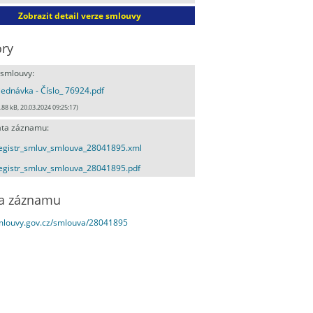
Zobrazit detail verze smlouvy
ry
 smlouvy:
ednávka - Číslo_ 76924.pdf
.88 kB, 20.03.2024 09:25:17)
ta záznamu:
egistr_smluv_smlouva_28041895.xml
egistr_smluv_smlouva_28041895.pdf
a záznamu
smlouvy.gov.cz/smlouva/28041895