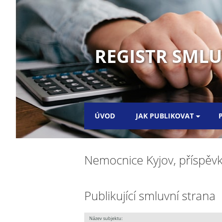
REGISTR SML
ÚVOD
JAK PUBLIKOVAT
Nemocnice Kyjov, příspěv
Publikující smluvní strana
Název subjektu: