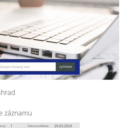
áhrad
e záznamu
1
20.03.2024
ouvy:
Datum publikace: