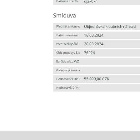
dj2k6kr
Datová schránka:
Smlouva
Objednávka kloubních náhrad
Předmět smlouvy:
18.03.2024
Datum uzavření:
20.03.2024
První zveřejnění:
76924
Číslo smlouvy / č.j.:
Ev. číslo zak. z VVZ:
Podepisující osoba:
55 099,00 CZK
Hodnota bez DPH:
Hodnota vč. DPH: