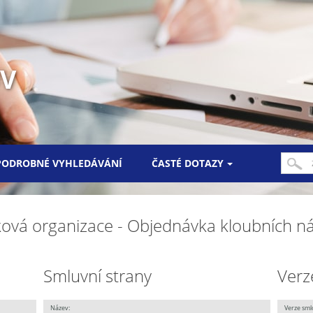
UV
PODROBNÉ VYHLEDÁVÁNÍ
ČASTÉ DOTAZY
ková organizace - Objednávka kloubních n
Smluvní strany
Verz
Název:
Verze sml