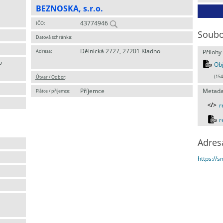
BEZNOSKA, s.r.o.
43774946
IČO:
Soubo
Datová schránka:
Dělnická 2727, 27201 Kladno
Adresa:
Přílohy
v
Obj
Útvar / Odbor
:
(154
Příjemce
Metada
Plátce / příjemce:
r
r
Adres
https://