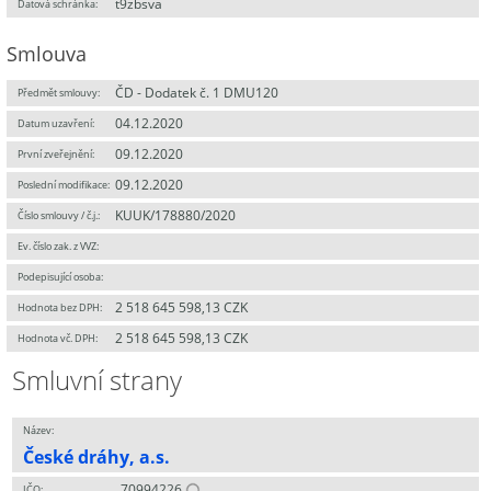
t9zbsva
Datová schránka:
Smlouva
ČD - Dodatek č. 1 DMU120
Předmět smlouvy:
04.12.2020
Datum uzavření:
09.12.2020
První zveřejnění:
09.12.2020
Poslední modifikace:
KUUK/178880/2020
Číslo smlouvy / č.j.:
Ev. číslo zak. z VVZ:
Podepisující osoba:
2 518 645 598,13 CZK
Hodnota bez DPH:
2 518 645 598,13 CZK
Hodnota vč. DPH:
Smluvní strany
Název:
České dráhy, a.s.
70994226
IČO: