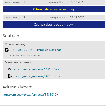
1
09.12.2020
Verze smlouvy:
Datum publikace:
Zobrazit detail verze smlouvy
2
09.12.2020
Verze smlouvy:
Datum publikace:
Zobrazit detail verze smlouvy
Soubory
Přílohy smlouvy:
D1_DMU120_FINAL_komplet_black.pdf
(1.62 MB, 09.12.2020 10:51:44)
Metadata záznamu:
registr_smluv_smlouva_14816109.xml
registr_smluv_smlouva_14816109.pdf
Adresa záznamu
https://smlouvy.gov.cz/smlouva/14816109