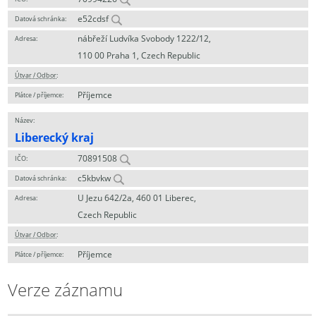
e52cdsf
Datová schránka:
nábřeží Ludvíka Svobody 1222/12,
Adresa:
110 00 Praha 1, Czech Republic
Útvar / Odbor
:
Příjemce
Plátce / příjemce:
Název:
Liberecký kraj
70891508
IČO:
c5kbvkw
Datová schránka:
U Jezu 642/2a, 460 01 Liberec,
Adresa:
Czech Republic
Útvar / Odbor
:
Příjemce
Plátce / příjemce:
Verze záznamu