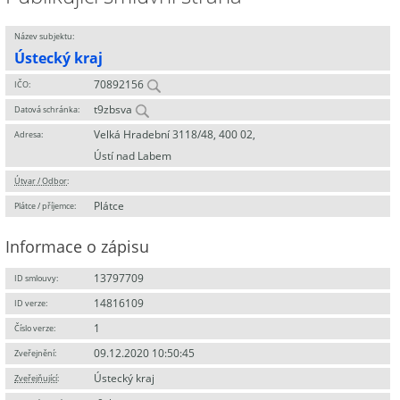
Název subjektu:
Ústecký kraj
70892156
IČO:
t9zbsva
Datová schránka:
Velká Hradební 3118/48, 400 02,
Adresa:
Ústí nad Labem
Útvar / Odbor
:
Plátce
Plátce / příjemce:
Informace o zápisu
13797709
ID smlouvy:
14816109
ID verze:
1
Číslo verze:
09.12.2020 10:50:45
Zveřejnění:
Ústecký kraj
Zveřejňující
: