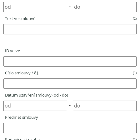
-
Text ve smlouvě
(2)
ID verze
Číslo smlouvy / č.j.
(1)
Datum uzavření smlouvy (od - do)
-
Předmět smlouvy
Podepisující osoba
(1)