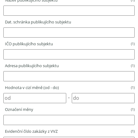
Název publikujícího subjektu
Dat. schránka publikujícího subjektu
IČO publikujícího subjektu
(1)
Adresa publikujícího subjektu
(1)
Hodnota v cizí měně (od - do)
(1)
-
Označení měny
(1)
Evidenční číslo zakázky z VVZ
(1)