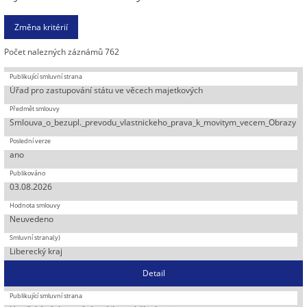
Počet nalezných záznámů 762
Úřad pro zastupování státu ve věcech majetkových
Smlouva_o_bezupl._prevodu_vlastnickeho_prava_k_movitym_vecem_Obrazy
ano
03.08.2026
Neuvedeno
Liberecký kraj
Detail