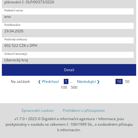
plánování č. OLP/00373/2026
ano
29.04.2026
602 522 CZK s DPH
Liberecký kraj
Detail
Na začátek
❮ Předchozí
1
...
Následující ❯
10
50
100
500
Zpracování cookies
Prohlášení o přístupnosti
v1.7.0 • 2023 © Digitální a informační agentura • Informace jsou
poskytovány v souladu se zákonem č. 106/1999 Sb., o svobodném přístupu
k informacím.