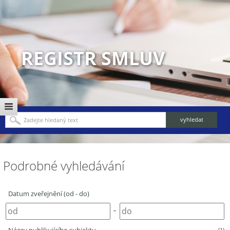
REGISTR SMLUV
Podrobné vyhledávání
Datum zveřejnění (od - do)
-
(1)