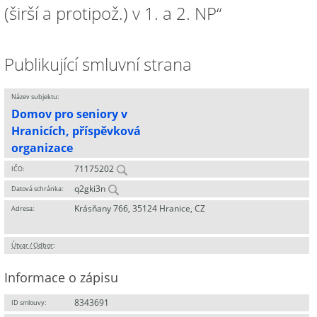
(širší a protipož.) v 1. a 2. NP“
Publikující smluvní strana
Název subjektu:
Domov pro seniory v
Hranicích, příspěvková
organizace
71175202
IČO:
q2gki3n
Datová schránka:
Krásňany 766, 35124 Hranice, CZ
Adresa:
Útvar / Odbor
:
Informace o zápisu
8343691
ID smlouvy: