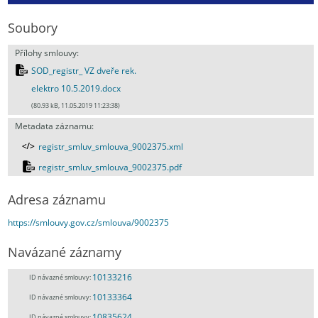
Soubory
Přílohy smlouvy:
SOD_registr_ VZ dveře rek.
elektro 10.5.2019.docx
(80.93 kB, 11.05.2019 11:23:38)
Metadata záznamu:
registr_smluv_smlouva_9002375.xml
registr_smluv_smlouva_9002375.pdf
Adresa záznamu
https://smlouvy.gov.cz/smlouva/9002375
Navázané záznamy
10133216
ID návazné smlouvy:
10133364
ID návazné smlouvy:
10835624
ID návazné smlouvy: