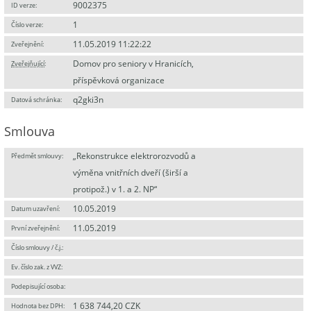
9002375
ID verze:
1
Číslo verze:
11.05.2019 11:22:22
Zveřejnění:
Domov pro seniory v Hranicích,
Zveřejňující
:
příspěvková organizace
q2gki3n
Datová schránka:
Smlouva
„Rekonstrukce elektrorozvodů a
Předmět smlouvy:
výměna vnitřních dveří (širší a
protipož.) v 1. a 2. NP“
10.05.2019
Datum uzavření:
11.05.2019
První zveřejnění:
Číslo smlouvy / č.j.:
Ev. číslo zak. z VVZ:
Podepisující osoba:
1 638 744,20 CZK
Hodnota bez DPH: