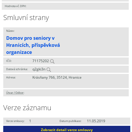
Hodnota vč. DPH:
Smluvní strany
Název:
Domov pro seniory v
Hranicích, příspěvková
organizace
71175202
IČO:
q2gki3n
Datová schránka:
Krásňany 766, 35124, Hranice
Adresa:
Útvar / Odbor
:
Verze záznamu
1
11.05.2019
Verze smlouvy:
Datum publikace:
Zobrazit detail verze smlouvy