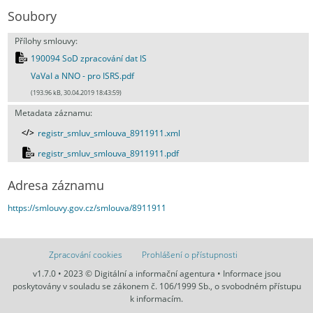
Soubory
Přílohy smlouvy:
190094 SoD zpracování dat IS
VaVaI a NNO - pro ISRS.pdf
(193.96 kB, 30.04.2019 18:43:59)
Metadata záznamu:
registr_smluv_smlouva_8911911.xml
registr_smluv_smlouva_8911911.pdf
Adresa záznamu
https://smlouvy.gov.cz/smlouva/8911911
Zpracování cookies
Prohlášení o přístupnosti
v1.7.0 • 2023 © Digitální a informační agentura • Informace jsou
poskytovány v souladu se zákonem č. 106/1999 Sb., o svobodném přístupu
k informacím.