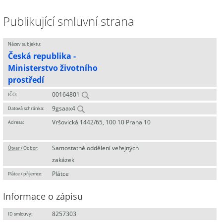
Publikující smluvní strana
Název subjektu:
Česká republika -
Ministerstvo životního
prostředí
00164801
IČO:
9gsaax4
Datová schránka:
Vršovická 1442/65, 100 10 Praha 10
Adresa:
Samostatné oddělení veřejných
Útvar / Odbor
:
zakázek
Plátce
Plátce / příjemce:
Informace o zápisu
8257303
ID smlouvy: