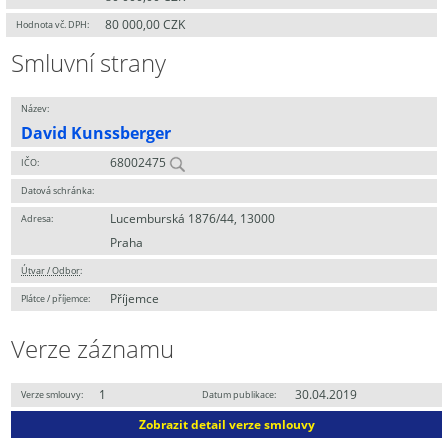
80 000,00 CZK
Hodnota vč. DPH:
Smluvní strany
Název:
David Kunssberger
68002475
IČO:
Datová schránka:
Lucemburská 1876/44, 13000
Adresa:
Praha
Útvar / Odbor
:
Příjemce
Plátce / příjemce:
Verze záznamu
1
30.04.2019
Verze smlouvy:
Datum publikace:
Zobrazit detail verze smlouvy