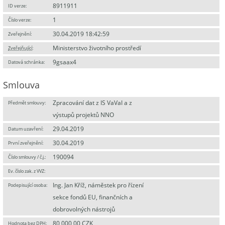
8911911
ID verze:
1
Číslo verze:
30.04.2019 18:42:59
Zveřejnění:
Ministerstvo životního prostředí
Zveřejňující
:
9gsaax4
Datová schránka:
Smlouva
Zpracování dat z IS VaVaI a z
Předmět smlouvy:
výstupů projektů NNO
29.04.2019
Datum uzavření:
30.04.2019
První zveřejnění:
190094
Číslo smlouvy / č.j.:
Ev. číslo zak. z VVZ:
Ing. Jan Kříž, náměstek pro řízení
Podepisující osoba:
sekce fondů EU, finančních a
dobrovolných nástrojů
80 000,00 CZK
Hodnota bez DPH: