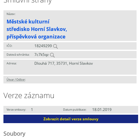
Název:
Městské kulturní
středisko Horní Slavkov,
příspěvková organizace
18249299
IČO:
7c7k5qz
Datová schránka:
Dlouhá 717, 35731, Horní Slavkov
Adresa:
Útvar / Odbor
:
Verze záznamu
1
18.01.2019
Verze smlouvy:
Datum publikace:
Zobrazit detail verze smlouvy
Soubory