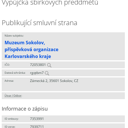
Výpůjčka sbírkových předdmětů
Publikující smluvní strana
Název subjektu:
Muzeum Sokolov,
příspěvková organizace
Karlovarského kraje
72053801
IČO:
rgqtbm7
Datová schránka:
Zámecká 2, 35601 Sokolov, CZ
Adresa:
Útvar / Odbor
:
Informace o zápisu
7353991
ID smlouvy:
7939711
ID verze: