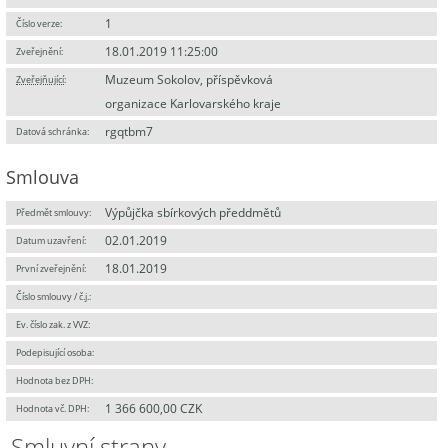
1
Číslo verze:
18.01.2019 11:25:00
Zveřejnění:
Muzeum Sokolov, příspěvková
Zveřejňující
:
organizace Karlovarského kraje
rgqtbm7
Datová schránka:
Smlouva
Výpůjčka sbírkových předdmětů
Předmět smlouvy:
02.01.2019
Datum uzavření:
18.01.2019
První zveřejnění:
Číslo smlouvy / č.j.:
Ev. číslo zak. z VVZ:
Podepisující osoba:
Hodnota bez DPH:
1 366 600,00 CZK
Hodnota vč. DPH:
Smluvní strany