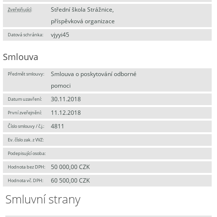
Střední škola Strážnice,
Zveřejňující
:
příspěvková organizace
vjyyi45
Datová schránka:
Smlouva
Smlouva o poskytování odborné
Předmět smlouvy:
pomoci
30.11.2018
Datum uzavření:
11.12.2018
První zveřejnění:
4811
Číslo smlouvy / č.j.:
Ev. číslo zak. z VVZ:
Podepisující osoba:
50 000,00 CZK
Hodnota bez DPH:
60 500,00 CZK
Hodnota vč. DPH:
Smluvní strany