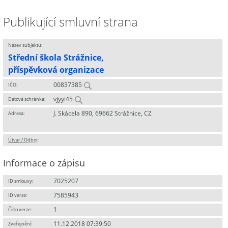
Publikující smluvní strana
Název subjektu:
Střední škola Strážnice,
příspěvková organizace
00837385
IČO:
vjyyi45
Datová schránka:
J. Skácela 890, 69662 Strážnice, CZ
Adresa:
Útvar / Odbor
:
Informace o zápisu
7025207
ID smlouvy:
7585943
ID verze:
1
Číslo verze:
11.12.2018 07:39:50
Zveřejnění: