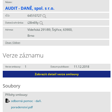
Název:
AUDIT - DANĚ, spol. s r.o.
64510727
IČO:
i28n69y
Datová schránka:
Vídeňská 291/89, Štýřice, 63900,
Adresa:
Brno
Útvar / Odbor
:
Verze záznamu
1
11.12.2018
Verze smlouvy:
Datum publikace:
Zobrazit detail verze smlouvy
Soubory
Přílohy smlouvy:
odborná pomoc - daň.
poradenství.pdf