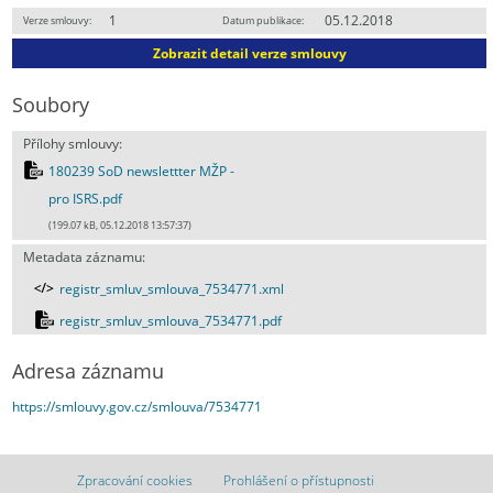
1
05.12.2018
Verze smlouvy:
Datum publikace:
Zobrazit detail verze smlouvy
Soubory
Přílohy smlouvy:
180239 SoD newslettter MŽP -
pro ISRS.pdf
(199.07 kB, 05.12.2018 13:57:37)
Metadata záznamu:
registr_smluv_smlouva_7534771.xml
registr_smluv_smlouva_7534771.pdf
Adresa záznamu
https://smlouvy.gov.cz/smlouva/7534771
Zpracování cookies
Prohlášení o přístupnosti