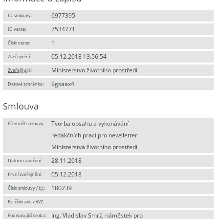
6977395
ID smlouvy:
7534771
ID verze:
1
Číslo verze:
05.12.2018 13:56:54
Zveřejnění:
Ministerstvo životního prostředí
Zveřejňující
:
9gsaax4
Datová schránka:
Smlouva
Tvorba obsahu a vykonávání
Předmět smlouvy:
redakčních prací pro newsletter
Ministerstva životního prostředí
28.11.2018
Datum uzavření:
05.12.2018
První zveřejnění:
180239
Číslo smlouvy / č.j.:
Ev. číslo zak. z VVZ:
Ing. Vladislav Smrž, náměstek pro
Podepisující osoba: