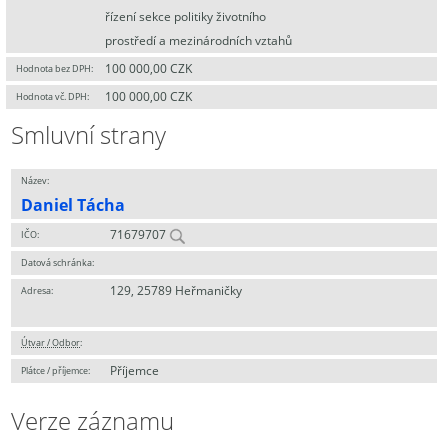
řízení sekce politiky životního
prostředí a mezinárodních vztahů
100 000,00 CZK
Hodnota bez DPH:
100 000,00 CZK
Hodnota vč. DPH:
Smluvní strany
Název:
Daniel Tácha
71679707
IČO:
Datová schránka:
129, 25789 Heřmaničky
Adresa:
Útvar / Odbor
:
Příjemce
Plátce / příjemce:
Verze záznamu