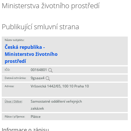
Ministerstva životního prostředí
Publikující smluvní strana
Název subjektu:
Česká republika -
Ministerstvo životního
prostředí
00164801
IČO:
9gsaax4
Datová schránka:
Vršovická 1442/65, 100 10 Praha 10
Adresa:
Samostatné oddělení veřejných
Útvar / Odbor
:
zakázek
Plátce
Plátce / příjemce:
Informace o zápisu