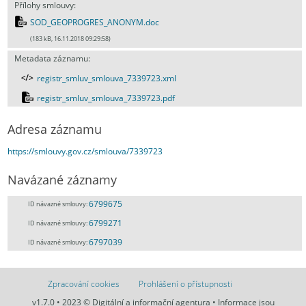
Přílohy smlouvy:
SOD_GEOPROGRES_ANONYM.doc
(183 kB, 16.11.2018 09:29:58)
Metadata záznamu:
registr_smluv_smlouva_7339723.xml
registr_smluv_smlouva_7339723.pdf
Adresa záznamu
https://smlouvy.gov.cz/smlouva/7339723
Navázané záznamy
6799675
ID návazné smlouvy:
6799271
ID návazné smlouvy:
6797039
ID návazné smlouvy:
Zpracování cookies
Prohlášení o přístupnosti
v1.7.0 • 2023 © Digitální a informační agentura • Informace jsou