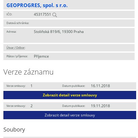
GEOPROGRES, spol. s r.o.
45317551
IČO:
Datová schránka:
Stoliňská 819/6, 19300 Praha
Adresa:
Útvar / Odbor
:
Příjemce
Plátce / příjemce:
Verze záznamu
1
16.11.2018
Verze smlouvy:
Datum publikace:
Zobrazit detail verze smlouvy
2
19.11.2018
Verze smlouvy:
Datum publikace:
Zobrazit detail verze smlouvy
Soubory