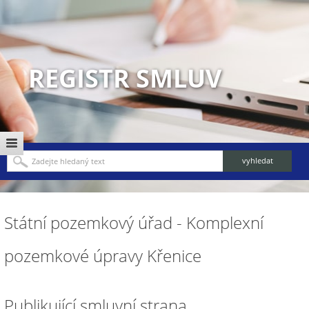
REGISTR SMLUV
Státní pozemkový úřad - Komplexní
pozemkové úpravy Křenice
Publikující smluvní strana