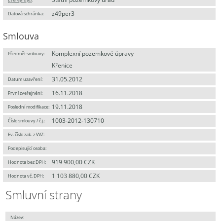
z49per3
Datová schránka:
Smlouva
Komplexní pozemkové úpravy
Předmět smlouvy:
Křenice
31.05.2012
Datum uzavření:
16.11.2018
První zveřejnění:
19.11.2018
Poslední modifikace:
1003-2012-130710
Číslo smlouvy / č.j.:
Ev. číslo zak. z VVZ:
Podepisující osoba:
919 900,00 CZK
Hodnota bez DPH:
1 103 880,00 CZK
Hodnota vč. DPH:
Smluvní strany
Název: