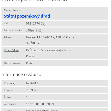
Název subjektu:
Státní pozemkový úřad
01312774
IČO:
z49per3
Datová schránka:
Husinecká 1024/11a, 130 00 Praha
Adresa:
3 - Žižkov
KPÚ pro Středočeský kraj a hl. m.
Útvar / Odbor
:
Praha
Plátce
Plátce / příjemce:
Informace o zápisu
6796011
ID smlouvy:
7339723
ID verze:
1
Číslo verze:
16.11.2018 09:28:29
Zveřejnění:
Státní pozemkový úřad
Zveřejňující
: