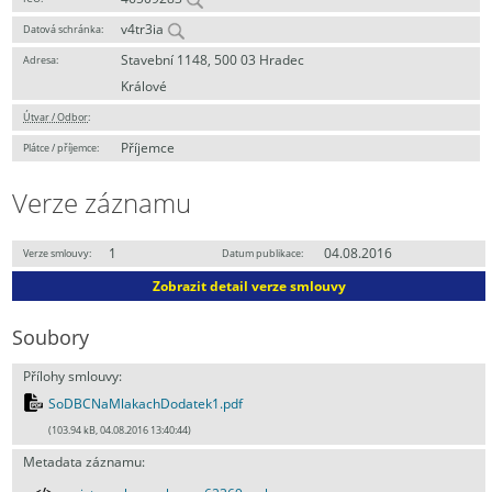
v4tr3ia
Datová schránka:
Stavební 1148, 500 03 Hradec
Adresa:
Králové
Útvar / Odbor
:
Příjemce
Plátce / příjemce:
Verze záznamu
1
04.08.2016
Verze smlouvy:
Datum publikace:
Zobrazit detail verze smlouvy
Soubory
Přílohy smlouvy:
SoDBCNaMlakachDodatek1.pdf
(103.94 kB, 04.08.2016 13:40:44)
Metadata záznamu: