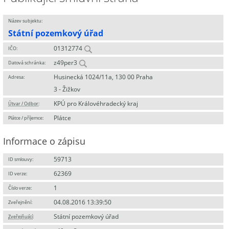
Název subjektu:
Státní pozemkový úřad
01312774
IČO:
z49per3
Datová schránka:
Husinecká 1024/11a, 130 00 Praha
Adresa:
3 - Žižkov
KPÚ pro Královéhradecký kraj
Útvar / Odbor
:
Plátce
Plátce / příjemce:
Informace o zápisu
59713
ID smlouvy:
62369
ID verze:
1
Číslo verze:
04.08.2016 13:39:50
Zveřejnění:
Státní pozemkový úřad
Zveřejňující
: