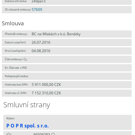
z49per3
Datová schránka:
57609
ID návazné smlouvy:
Smlouva
BC na Mlakách v k.ú. Benátky
Předmět smlouvy:
26.07.2016
Datum uzavření:
04.08.2016
První zveřejnění:
Číslo smlouvy / č.j.:
Ev. číslo zak. z VVZ:
Podepisující osoba:
5 911 000,00 CZK
Hodnota bez DPH:
7 152 310,00 CZK
Hodnota vč. DPH:
Smluvní strany
Název:
P O P R spol. s r.o.
46509283
IČO: