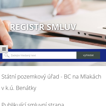
REGISTR SMLUV
Státní pozemkový úřad - BC na Mlakách
v k.ú. Benátky
Publikující smluvní strana