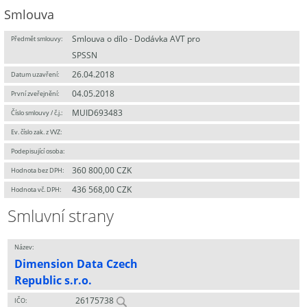
Smlouva
Smlouva o dílo - Dodávka AVT pro
Předmět smlouvy:
SPSSN
26.04.2018
Datum uzavření:
04.05.2018
První zveřejnění:
MUID693483
Číslo smlouvy / č.j.:
Ev. číslo zak. z VVZ:
Podepisující osoba:
360 800,00 CZK
Hodnota bez DPH:
436 568,00 CZK
Hodnota vč. DPH:
Smluvní strany
Název:
Dimension Data Czech
Republic s.r.o.
26175738
IČO: