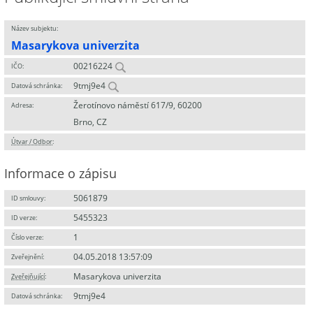
Název subjektu:
Masarykova univerzita
00216224
IČO:
9tmj9e4
Datová schránka:
Žerotínovo náměstí 617/9, 60200
Adresa:
Brno, CZ
Útvar / Odbor
:
Informace o zápisu
5061879
ID smlouvy:
5455323
ID verze:
1
Číslo verze:
04.05.2018 13:57:09
Zveřejnění:
Masarykova univerzita
Zveřejňující
:
9tmj9e4
Datová schránka: