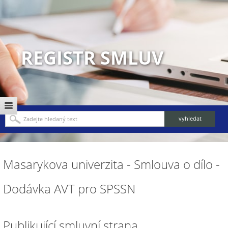
REGISTR SMLUV
Masarykova univerzita - Smlouva o dílo -
Dodávka AVT pro SPSSN
Publikující smluvní strana