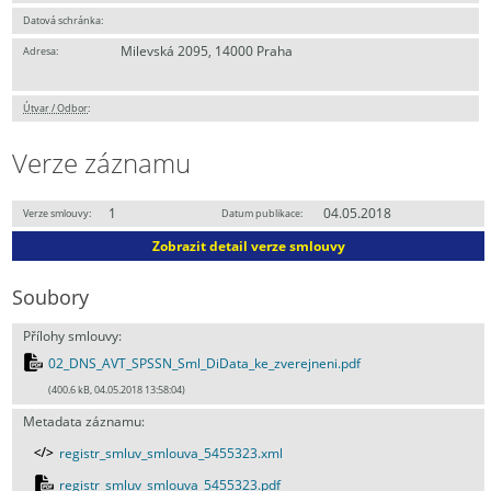
Datová schránka:
Milevská 2095, 14000 Praha
Adresa:
Útvar / Odbor
:
Verze záznamu
1
04.05.2018
Verze smlouvy:
Datum publikace:
Zobrazit detail verze smlouvy
Soubory
Přílohy smlouvy:
02_DNS_AVT_SPSSN_Sml_DiData_ke_zverejneni.pdf
(400.6 kB, 04.05.2018 13:58:04)
Metadata záznamu:
registr_smluv_smlouva_5455323.xml
registr_smluv_smlouva_5455323.pdf