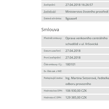
27.04.2018 16:26:57
Zveřejnění:
Ministerstvo životního prostředí
Zveřejňující
:
9gsaax4
Datová schránka:
Smlouva
Oprava venkovního centrálního
Předmět smlouvy:
schodiště v ul. Vršovická
27.04.2018
Datum uzavření:
27.04.2018
První zveřejnění:
180101
Číslo smlouvy / č.j.:
Ev. číslo zak. z VVZ:
Ing. Martina Setzerová, ředitelk
Podepisující osoba:
odboru provozního
106 930,00 CZK
Hodnota bez DPH:
129 385,00 CZK
Hodnota vč. DPH: