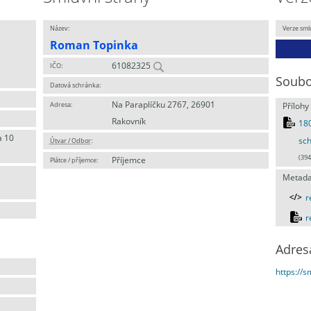
Název:
Verze sml
Roman Topinka
61082325
IČO:
Soubo
Datová schránka:
Na Paraplíčku 2767, 26901
Adresa:
Přílohy
Rakovník
180
a 10
sch
Útvar / Odbor
:
(394
Příjemce
Plátce / příjemce:
Metada
r
r
Adres
https://