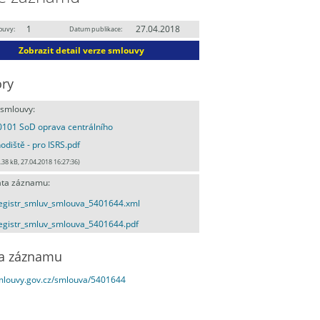
1
27.04.2018
ouvy:
Datum publikace:
Zobrazit detail verze smlouvy
ry
 smlouvy:
101 SoD oprava centrálního
odiště - pro ISRS.pdf
.38 kB, 27.04.2018 16:27:36)
ta záznamu:
egistr_smluv_smlouva_5401644.xml
egistr_smluv_smlouva_5401644.pdf
a záznamu
smlouvy.gov.cz/smlouva/5401644