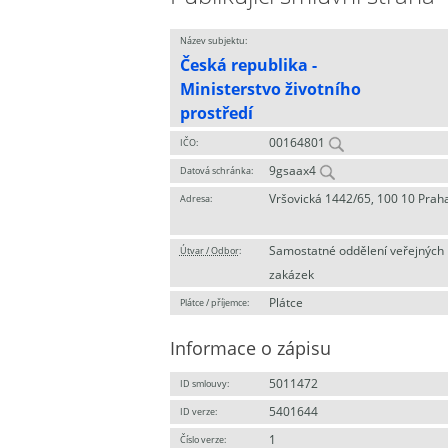
Název subjektu:
Česká republika -
Ministerstvo životního
prostředí
00164801
IČO:
9gsaax4
Datová schránka:
Vršovická 1442/65, 100 10 Prah
Adresa:
Samostatné oddělení veřejných
Útvar / Odbor
:
zakázek
Plátce
Plátce / příjemce:
Informace o zápisu
5011472
ID smlouvy:
5401644
ID verze:
1
Číslo verze: