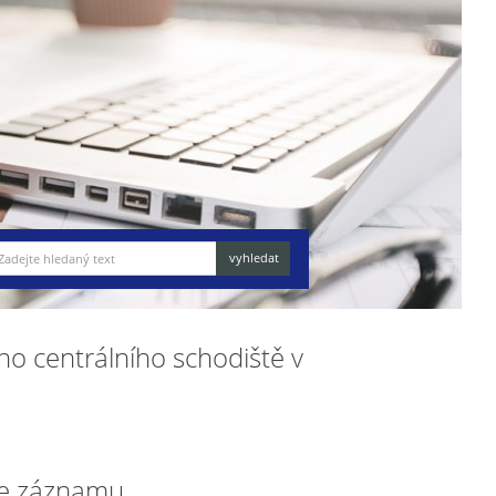
ho centrálního schodiště v
e záznamu