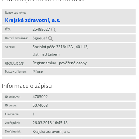
Název subjektu:
Krajská zdravotní, a.s.
25488627
IČO:
5gueuef
Datová schránka:
Sociální péče 3316/12A , 401 13,
Adresa:
Ústí nad Labem
Registr smluv - pověřené osoby
Útvar / Odbor
:
Plátce
Plátce / příjemce:
Informace o zápisu
4705092
ID smlouvy:
5074068
ID verze:
1
Číslo verze:
26.03.2018 16:45:18
Zveřejnění:
Krajská zdravotní, a.s.
Zveřejňující
: