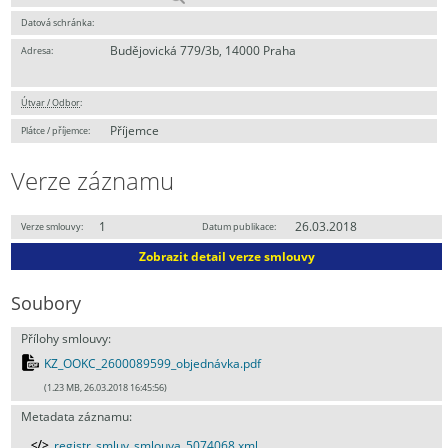
Datová schránka:
Budějovická 779/3b, 14000 Praha
Adresa:
Útvar / Odbor
:
Příjemce
Plátce / příjemce:
Verze záznamu
1
26.03.2018
Verze smlouvy:
Datum publikace:
Zobrazit detail verze smlouvy
Soubory
Přílohy smlouvy:
KZ_OOKC_2600089599_objednávka.pdf
(1.23 MB, 26.03.2018 16:45:56)
Metadata záznamu:
registr_smluv_smlouva_5074068.xml