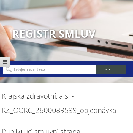
REGISTR SMLUV
Krajská zdravotní, a.s. -
KZ_OOKC_2600089599_objednávka
Publikující smluvní strana