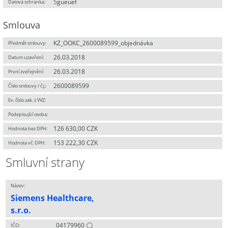
5gueuef
Datová schránka:
Smlouva
KZ_OOKC_2600089599_objednávka
Předmět smlouvy:
26.03.2018
Datum uzavření:
26.03.2018
První zveřejnění:
2600089599
Číslo smlouvy / č.j.:
Ev. číslo zak. z VVZ:
Podepisující osoba:
126 630,00 CZK
Hodnota bez DPH:
153 222,30 CZK
Hodnota vč. DPH:
Smluvní strany
Název:
Siemens Healthcare,
s.r.o.
04179960
IČO: