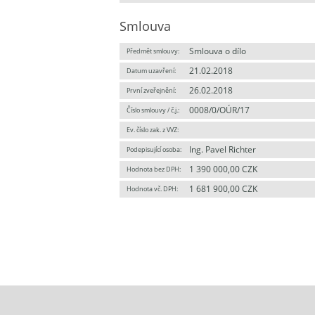
Smlouva
Smlouva o dílo
Předmět smlouvy:
21.02.2018
Datum uzavření:
26.02.2018
První zveřejnění:
0008/0/OÚR/17
Číslo smlouvy / č.j.:
Ev. číslo zak. z VVZ:
Ing. Pavel Richter
Podepisující osoba:
1 390 000,00 CZK
Hodnota bez DPH:
1 681 900,00 CZK
Hodnota vč. DPH: