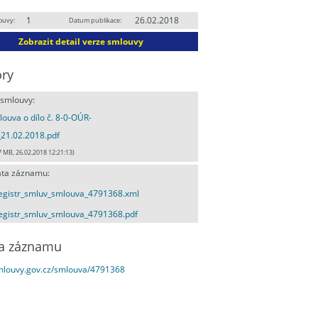
1
26.02.2018
ouvy:
Datum publikace:
Zobrazit detail verze smlouvy
ry
 smlouvy:
ouva o dílo č. 8-0-OÚR-
21.02.2018.pdf
7 MB, 26.02.2018 12:21:13)
ta záznamu:
egistr_smluv_smlouva_4791368.xml
egistr_smluv_smlouva_4791368.pdf
a záznamu
smlouvy.gov.cz/smlouva/4791368