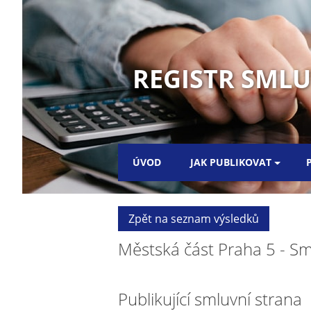
REGISTR SML
ÚVOD
JAK PUBLIKOVAT
Zpět na seznam výsledků
Městská část Praha 5 - Sm
Publikující smluvní strana