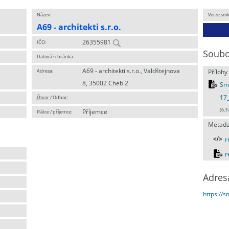
Název:
Verze sml
A69 - architekti s.r.o.
26355981
IČO:
Soubo
Datová schránka:
A69 - architekti s.r.o., Valdštejnova
Adresa:
Přílohy
8, 35002 Cheb 2
Sml
17_
Útvar / Odbor
:
(6.3
Příjemce
Plátce / příjemce:
Metada
r
r
Adres
https://