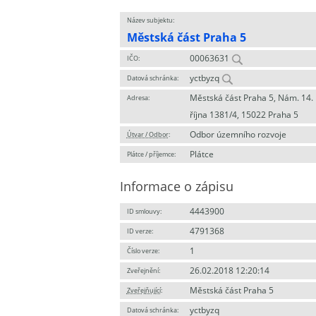
Název subjektu:
Městská část Praha 5
00063631
IČO:
yctbyzq
Datová schránka:
Městská část Praha 5, Nám. 14.
Adresa:
října 1381/4, 15022 Praha 5
Odbor územního rozvoje
Útvar / Odbor
:
Plátce
Plátce / příjemce:
Informace o zápisu
4443900
ID smlouvy:
4791368
ID verze:
1
Číslo verze:
26.02.2018 12:20:14
Zveřejnění:
Městská část Praha 5
Zveřejňující
:
yctbyzq
Datová schránka: