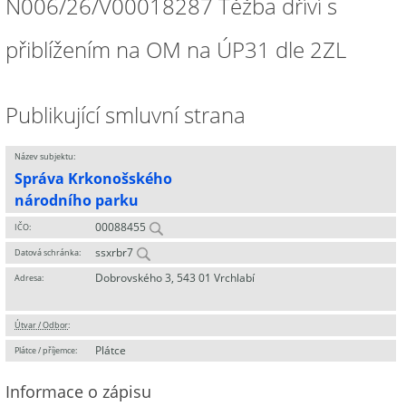
N006/26/V00018287 Těžba dříví s
přiblížením na OM na ÚP31 dle 2ZL
Publikující smluvní strana
Název subjektu:
Správa Krkonošského
národního parku
00088455
IČO:
ssxrbr7
Datová schránka:
Dobrovského 3, 543 01 Vrchlabí
Adresa:
Útvar / Odbor
:
Plátce
Plátce / příjemce:
Informace o zápisu