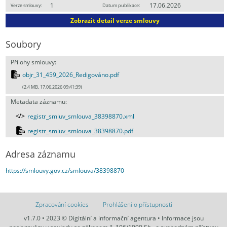
1
17.06.2026
Verze smlouvy:
Datum publikace:
Zobrazit detail verze smlouvy
Soubory
Přílohy smlouvy:
objr_31_459_2026_Redigováno.pdf
(2.4 MB, 17.06.2026 09:41:39)
Metadata záznamu:
registr_smluv_smlouva_38398870.xml
registr_smluv_smlouva_38398870.pdf
Adresa záznamu
https://smlouvy.gov.cz/smlouva/38398870
Zpracování cookies
Prohlášení o přístupnosti
v1.7.0 • 2023 © Digitální a informační agentura • Informace jsou