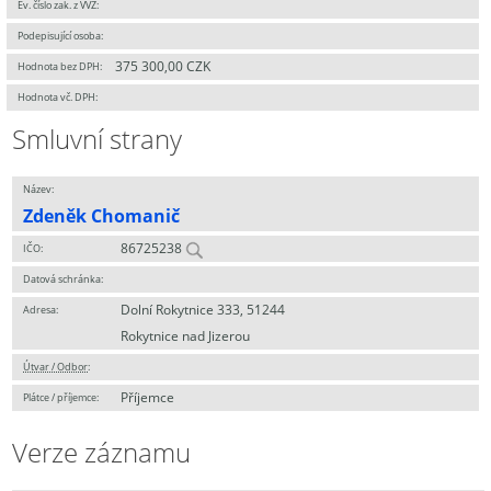
Ev. číslo zak. z VVZ:
Podepisující osoba:
375 300,00 CZK
Hodnota bez DPH:
Hodnota vč. DPH:
Smluvní strany
Název:
Zdeněk Chomanič
86725238
IČO:
Datová schránka:
Dolní Rokytnice 333, 51244
Adresa:
Rokytnice nad Jizerou
Útvar / Odbor
:
Příjemce
Plátce / příjemce:
Verze záznamu