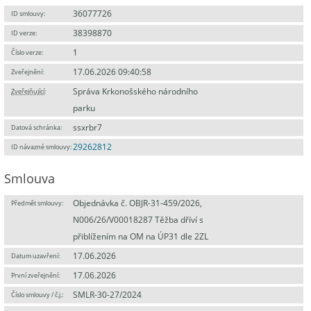
36077726
ID smlouvy:
38398870
ID verze:
1
Číslo verze:
17.06.2026 09:40:58
Zveřejnění:
Správa Krkonošského národního
Zveřejňující
:
parku
ssxrbr7
Datová schránka:
29262812
ID návazné smlouvy:
Smlouva
Objednávka č. OBJR-31-459/2026,
Předmět smlouvy:
N006/26/V00018287 Těžba dříví s
přiblížením na OM na ÚP31 dle 2ZL
17.06.2026
Datum uzavření:
17.06.2026
První zveřejnění:
SMLR-30-27/2024
Číslo smlouvy / č.j.: