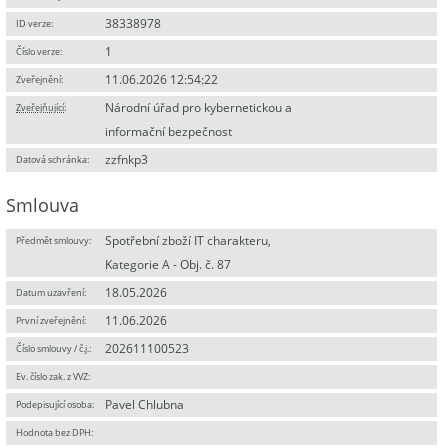
38338978
ID verze:
1
Číslo verze:
11.06.2026 12:54:22
Zveřejnění:
Národní úřad pro kybernetickou a
Zveřejňující
:
informační bezpečnost
zzfnkp3
Datová schránka:
Smlouva
Spotřební zboží IT charakteru,
Předmět smlouvy:
Kategorie A - Obj. č. 87
18.05.2026
Datum uzavření:
11.06.2026
První zveřejnění:
202611100523
Číslo smlouvy / č.j.:
Ev. číslo zak. z VVZ:
Pavel Chlubna
Podepisující osoba:
Hodnota bez DPH: