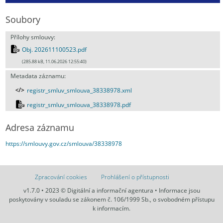
Soubory
Přílohy smlouvy:
Obj. 202611100523.pdf
(285.88 kB, 11.06.2026 12:55:40)
Metadata záznamu:
registr_smluv_smlouva_38338978.xml
registr_smluv_smlouva_38338978.pdf
Adresa záznamu
https://smlouvy.gov.cz/smlouva/38338978
Zpracování cookies
Prohlášení o přístupnosti
v1.7.0 • 2023 © Digitální a informační agentura • Informace jsou
poskytovány v souladu se zákonem č. 106/1999 Sb., o svobodném přístupu
k informacím.