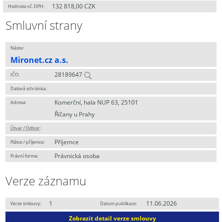
132 818,00 CZK
Hodnota vč. DPH:
Smluvní strany
Název:
Mironet.cz a.s.
28189647
IČO:
Datová schránka:
Komerční, hala NUP 63, 25101
Adresa:
Říčany u Prahy
Útvar / Odbor
:
Příjemce
Plátce / příjemce:
Právnická osoba
Právní forma:
Verze záznamu
1
11.06.2026
Verze smlouvy:
Datum publikace:
Zobrazit detail verze smlouvy