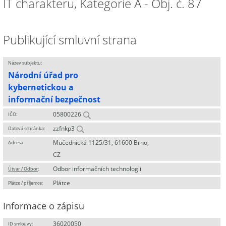
IT charakteru, Kategorie A - Obj. č. 87
Publikující smluvní strana
Název subjektu:
Národní úřad pro
kybernetickou a
informační bezpečnost
05800226
IČO:
zzfnkp3
Datová schránka:
Mučednická 1125/31, 61600 Brno,
Adresa:
CZ
Odbor informačních technologií
Útvar / Odbor
:
Plátce
Plátce / příjemce:
Informace o zápisu
36020050
ID smlouvy: