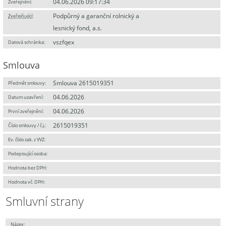
04.06.2026 09:17:34
Zveřejnění:
Podpůrný a garanční rolnický a
Zveřejňující
:
lesnický fond, a.s.
vszfqex
Datová schránka:
Smlouva
Smlouva 2615019351
Předmět smlouvy:
04.06.2026
Datum uzavření:
04.06.2026
První zveřejnění:
2615019351
Číslo smlouvy / č.j.:
Ev. číslo zak. z VVZ:
Podepisující osoba:
Hodnota bez DPH:
Hodnota vč. DPH:
Smluvní strany
Název: