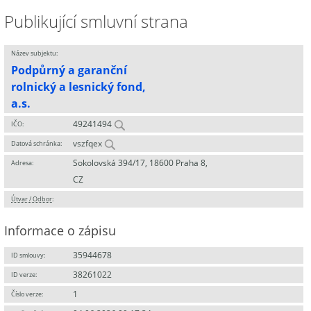
Publikující smluvní strana
Název subjektu:
Podpůrný a garanční
rolnický a lesnický fond,
a.s.
49241494
IČO:
vszfqex
Datová schránka:
Sokolovská 394/17, 18600 Praha 8,
Adresa:
CZ
Útvar / Odbor
:
Informace o zápisu
35944678
ID smlouvy:
38261022
ID verze:
1
Číslo verze: