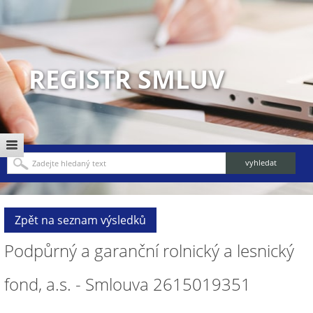
REGISTR SMLUV
Zpět na seznam výsledků
Podpůrný a garanční rolnický a lesnický
fond, a.s. - Smlouva 2615019351