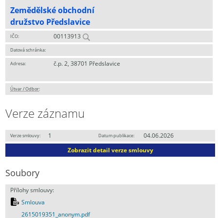
Zemědělské obchodní
družstvo Předslavice
00113913
IČO:
Datová schránka:
č.p. 2, 38701 Předslavice
Adresa:
Útvar / Odbor
:
Verze záznamu
1
04.06.2026
Verze smlouvy:
Datum publikace:
Zobrazit detail verze smlouvy
Soubory
Přílohy smlouvy:
Smlouva
2615019351_anonym.pdf