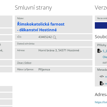
Smluvní strany
Verz
Název:
Verze sml
Římskokatolická farnost
- děkanství Hostinné
Soubo
43465242
IČO:
Datová schránka:
é
Přílohy
vé,
Horní brána 3, 54371 Hostinné
Adresa:
S_
Ole
Útvar / Odbor
:
(647
Příjemce
Plátce / příjemce:
Metada
r
r
Adres
https://