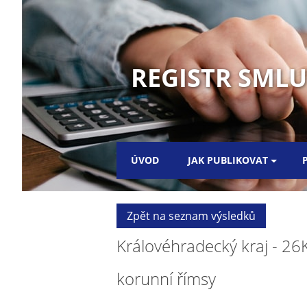
REGISTR SML
ÚVOD
JAK PUBLIKOVAT
Zpět na seznam výsledků
Královéhradecký kraj - 26
korunní římsy