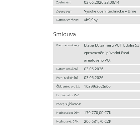
03.06.2026 23:00:14
Zveřejnění:
Vysoké učení technické v Brně
Zveřejňující
:
yb9j9by
Datová schránka:
Smlouva
Etapa E0 záměru VUT Údolní 53 
Předmět smlouvy:
zprovoznění původní části
areálového VO.
03.06.2026
Datum uzavření:
03.06.2026
První zveřejnění:
10399/2026/00
Číslo smlouvy / č.j.:
Ev. číslo zak. z VVZ:
Podepisující osoba:
170 770,00 CZK
Hodnota bez DPH:
206 631,70 CZK
Hodnota vč. DPH: