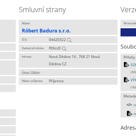
Smluvní strany
Verz
Název:
Verze sml
Róbert Badura s.r.o.
04420322
IČO:
Soubo
fft9cd3
Datová schránka:
Nová Dědina 14 , 768 21 Nová
Adresa:
Přílohy
Dědina CZ
SO
Útvar / Odbor
:
(335
VÝ
Příjemce
Plátce / příjemce:
(142
Metada
r
r
Adres