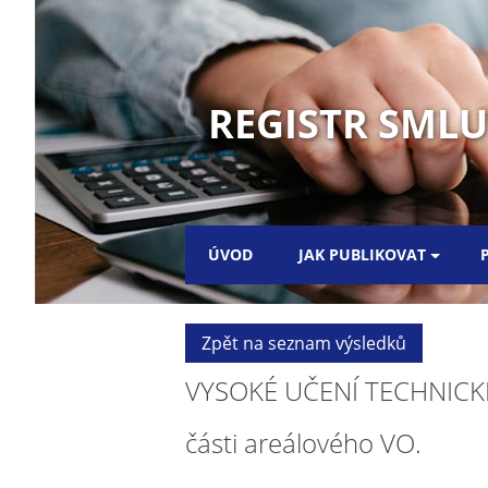
REGISTR SML
ÚVOD
JAK PUBLIKOVAT
Zpět na seznam výsledků
VYSOKÉ UČENÍ TECHNICKÉ 
části areálového VO.