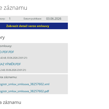
e záznamu
1
03.06.2026
ouvy:
Datum publikace:
Zobrazit detail verze smlouvy
ry
 smlouvy:
D.PDF.PDF
.42 kB, 03.06.2026 23:01:21)
KAZ VÝMĚR.PDF
.2 kB, 03.06.2026 23:01:21)
ta záznamu:
egistr_smluv_smlouva_38257602.xml
egistr_smluv_smlouva_38257602.pdf
a záznamu