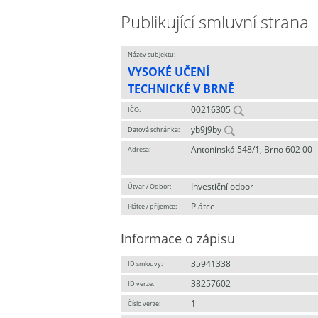
Publikující smluvní strana
Název subjektu:
VYSOKÉ UČENÍ
TECHNICKÉ V BRNĚ
00216305
IČO:
yb9j9by
Datová schránka:
Antonínská 548/1, Brno 602 00
Adresa:
Investiční odbor
Útvar / Odbor
:
Plátce
Plátce / příjemce:
Informace o zápisu
35941338
ID smlouvy:
38257602
ID verze:
1
Číslo verze: