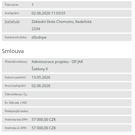
1
Číslo verze:
02.06.2026 11:03:01
Zveřejnění:
Základní škola Chomutov, Kadaňská
Zveřejňující
:
2334
d3zdnyw
Datová schránka:
Smlouva
Administrace projektu - OP JAK
Předmět smlouvy:
Šablony II
13.05.2026
Datum uzavření:
02.06.2026
První zveřejnění:
Číslo smlouvy / č.j.:
Ev. číslo zak. z VVZ:
Podepisující osoba:
57 000,00 CZK
Hodnota bez DPH:
57 000,00 CZK
Hodnota vč. DPH: