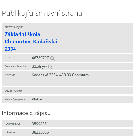
Publikující smluvní strana
Název subjektu:
Základní škola
Chomutov, Kadaňská
2334
46789707
IČO:
d3zdnyw
Datová schránka:
Kadaňská 2334, 430 03 Chomutov
Adresa:
Útvar / Odbor
:
Plátce
Plátce / příjemce:
Informace o zápisu
35908381
ID smlouvy:
38223665
ID verze: