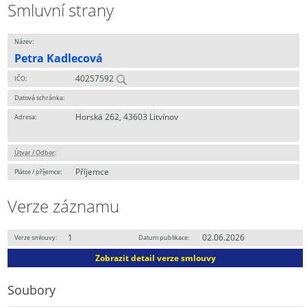
Smluvní strany
Název:
Petra Kadlecová
40257592
IČO:
Datová schránka:
Horská 262, 43603 Litvínov
Adresa:
Útvar / Odbor
:
Příjemce
Plátce / příjemce:
Verze záznamu
1
02.06.2026
Verze smlouvy:
Datum publikace:
Zobrazit detail verze smlouvy
Soubory