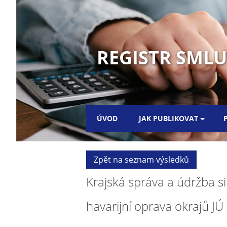
REGISTR SML
ÚVOD
JAK PUBLIKOVAT
Zpět na seznam výsledků
Krajská správa a údržba si
havarijní oprava okrajů JÚ