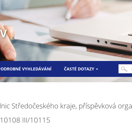
UV
PODROBNÉ VYHLEDÁVÁNÍ
ČASTÉ DOTAZY
lnic Středočeského kraje, příspěvková org
 10108 III/10115