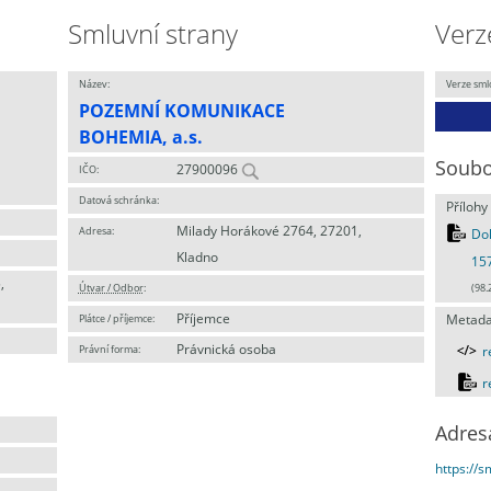
Smluvní strany
Verz
Název:
Verze sml
POZEMNÍ KOMUNIKACE
BOHEMIA, a.s.
Soubo
27900096
IČO:
Datová schránka:
Přílohy
Milady Horákové 2764, 27201,
Adresa:
Dok
Kladno
15
,
Útvar / Odbor
:
(98.
Příjemce
Plátce / příjemce:
Metada
Právnická osoba
Právní forma:
r
r
Adres
https://