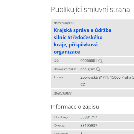
Publikující smluvní strana
Název subjektu:
Krajská správa a údržba
silnic Středočeského
kraje, příspěvková
organizace
00066001
IČO:
a6ejgmx
Datová schránka:
Zborovská 81/11, 15000 Praha 5
Adresa:
CZ
Útvar / Odbor
:
Informace o zápisu
35881717
ID smlouvy:
38195937
ID verze:
1
Číslo verze: