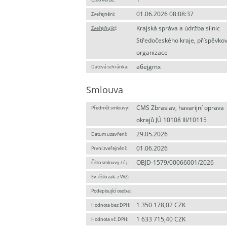
01.06.2026 08:08:37
Zveřejnění:
Krajská správa a údržba silnic
Zveřejňující
:
Středočeského kraje, příspěvko
organizace
a6ejgmx
Datová schránka:
Smlouva
CMS Zbraslav, havarijní oprava
Předmět smlouvy:
okrajů JÚ 10108 III/10115
29.05.2026
Datum uzavření:
01.06.2026
První zveřejnění:
OBJD-1579/00066001/2026
Číslo smlouvy / č.j.:
Ev. číslo zak. z VVZ:
Podepisující osoba:
1 350 178,02 CZK
Hodnota bez DPH:
1 633 715,40 CZK
Hodnota vč. DPH: