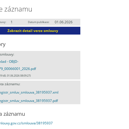
e záznamu
1
01.06.2026
ouvy:
Datum publikace:
Zobrazit detail verze smlouvy
ry
 smlouvy:
lad - OBJD-
79_00066001_2026.pdf
29 kB, 01.06.2026 08:09:27)
ta záznamu:
egistr_smluv_smlouva_38195937.xml
egistr_smluv_smlouva_38195937.pdf
a záznamu
smlouvy.gov.cz/smlouva/38195937