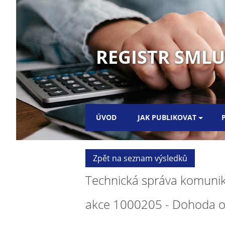
REGISTR SML
ÚVOD
JAK PUBLIKOVAT
Zpět na seznam výsledků
Technická správa komunikac
akce 1000205 - Dohoda o