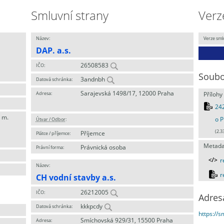
Smluvní strany
Verz
Název:
Verze sml
DAP. a.s.
26508583
IČO:
Soubo
3andnbh
Datová schránka:
Sarajevská 1498/17, 12000 Praha
Adresa:
Přílohy
24
 m.
o P
Útvar / Odbor
:
(2.3
Příjemce
Plátce / příjemce:
Metada
Právnická osoba
Právní forma:
r
Název:
r
CH vodní stavby a.s.
26212005
IČO:
Adres
kkkpcdy
Datová schránka:
https://
Smíchovská 929/31, 15500 Praha
Adresa: