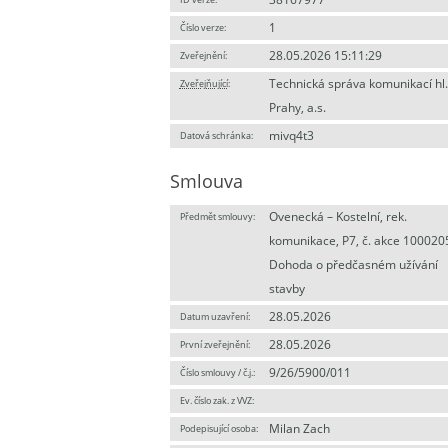
1
Číslo verze:
28.05.2026 15:11:29
Zveřejnění:
Technická správa komunikací hl.
Zveřejňující
:
Prahy, a.s.
mivq4t3
Datová schránka:
Smlouva
Ovenecká – Kostelní, rek.
Předmět smlouvy:
komunikace, P7, č. akce 1000205
Dohoda o předčasném užívání
stavby
28.05.2026
Datum uzavření:
28.05.2026
První zveřejnění:
9/26/5900/011
Číslo smlouvy / č.j.:
Ev. číslo zak. z VVZ:
Milan Zach
Podepisující osoba: