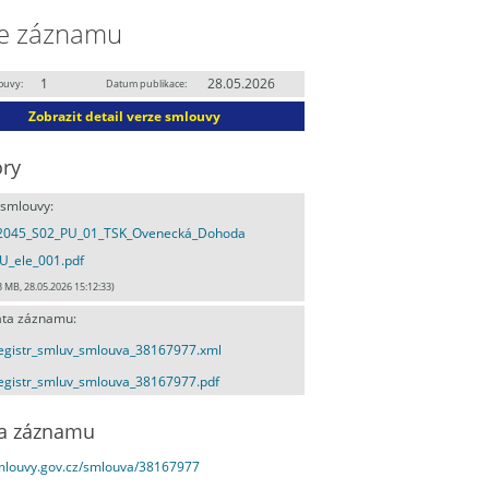
e záznamu
1
28.05.2026
ouvy:
Datum publikace:
Zobrazit detail verze smlouvy
ry
 smlouvy:
2045_S02_PU_01_TSK_Ovenecká_Dohoda
U_ele_001.pdf
3 MB, 28.05.2026 15:12:33)
ta záznamu:
egistr_smluv_smlouva_38167977.xml
egistr_smluv_smlouva_38167977.pdf
a záznamu
smlouvy.gov.cz/smlouva/38167977