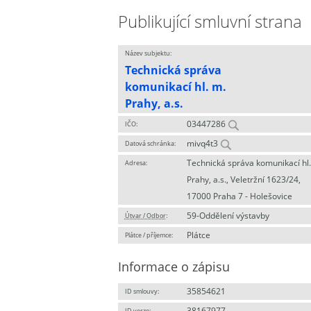
Publikující smluvní strana
Název subjektu:
Technická správa
komunikací hl. m.
Prahy, a.s.
03447286
IČO:
mivq4t3
Datová schránka:
Technická správa komunikací hl.
Adresa:
Prahy, a.s., Veletržní 1623/24,
17000 Praha 7 - Holešovice
59-Oddělení výstavby
Útvar / Odbor
:
Plátce
Plátce / příjemce:
Informace o zápisu
35854621
ID smlouvy:
38167977
ID verze: