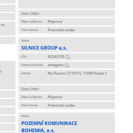
Útvar / Odbor
:
Příjemce
Plátce / příjemce:
 m.
Právnická osoba
Právní forma:
Název:
SILNICE GROUP a.s.
62242105
IČO:
dmbgahn
Datová schránka:
 -
Na Florenci 2116/15, 11000 Praha 1
Adresa:
Útvar / Odbor
:
Příjemce
Plátce / příjemce:
Právnická osoba
Právní forma:
Název:
POZEMNÍ KOMUNIKACE
BOHEMIA, a.s.