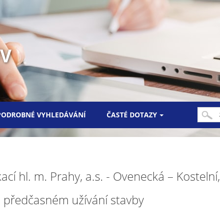
UV
PODROBNÉ VYHLEDÁVÁNÍ
ČASTÉ DOTAZY
í hl. m. Prahy, a.s. - Ovenecká – Kostelní,
 předčasném užívání stavby