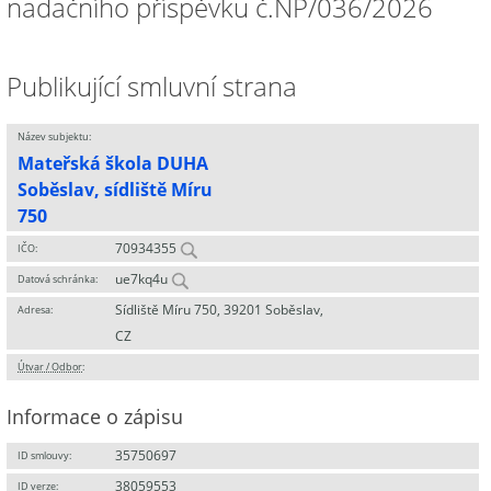
nadačního příspěvku č.NP/036/2026
Publikující smluvní strana
Název subjektu:
Mateřská škola DUHA
Soběslav, sídliště Míru
750
70934355
IČO:
ue7kq4u
Datová schránka:
Sídliště Míru 750, 39201 Soběslav,
Adresa:
CZ
Útvar / Odbor
:
Informace o zápisu
35750697
ID smlouvy:
38059553
ID verze: