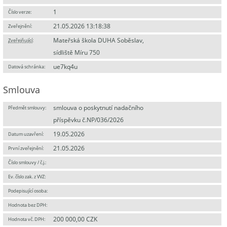
1
Číslo verze:
21.05.2026 13:18:38
Zveřejnění:
Mateřská škola DUHA Soběslav,
Zveřejňující
:
sídliště Míru 750
ue7kq4u
Datová schránka:
Smlouva
smlouva o poskytnutí nadačního
Předmět smlouvy:
příspěvku č.NP/036/2026
19.05.2026
Datum uzavření:
21.05.2026
První zveřejnění:
Číslo smlouvy / č.j.:
Ev. číslo zak. z VVZ:
Podepisující osoba:
Hodnota bez DPH:
200 000,00 CZK
Hodnota vč. DPH: