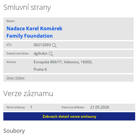
Smluvní strany
Název:
Nadace Karel Komárek
Family Foundation
06212093
IČO:
dg9n4zt
Datová schránka:
Evropská 866/71, Vokovice, 16000,
Adresa:
Praha 6
Útvar / Odbor
:
Verze záznamu
1
21.05.2026
Verze smlouvy:
Datum publikace:
Zobrazit detail verze smlouvy
Soubory