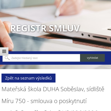
REGISTR SMLUV
Zpět na seznam výsledků
Mateřská škola DUHA Soběslav, sídliště
Míru 750 - smlouva o poskytnutí