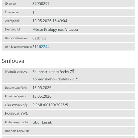
37950297
ID verze:
1
Číslo verze:
13.05.2026 16:49:04
Zveřejnění:
Město Kralupy nad Vltavou
Zveřejňující
:
8zzbfvq
Datová schránka:
31162244
ID návazné smlouvy:
Smlouva
Rekonstrukce střechy ZŠ
Předmět smlouvy:
Komenského - dodatek č. 5
13.05.2026
Datum uzavření:
13.05.2026
První zveřejnění:
RISML/00100/2025/5
Číslo smlouvy / č.j.:
Ev. číslo zak. z VVZ:
Libor Lesák
Podepisující osoba:
Hodnota bez DPH: