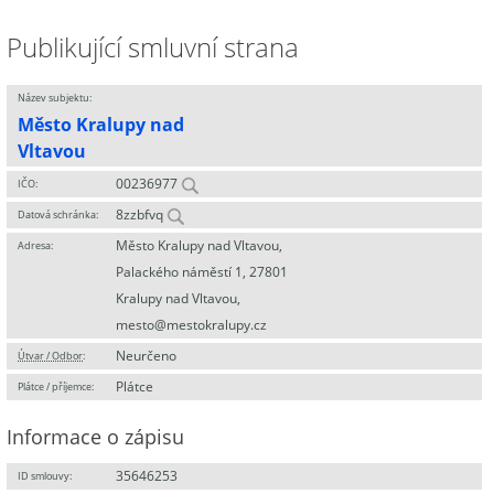
Publikující smluvní strana
Název subjektu:
Město Kralupy nad
Vltavou
00236977
IČO:
8zzbfvq
Datová schránka:
Město Kralupy nad Vltavou,
Adresa:
Palackého náměstí 1, 27801
Kralupy nad Vltavou,
mesto@mestokralupy.cz
Neurčeno
Útvar / Odbor
:
Plátce
Plátce / příjemce:
Informace o zápisu
35646253
ID smlouvy: