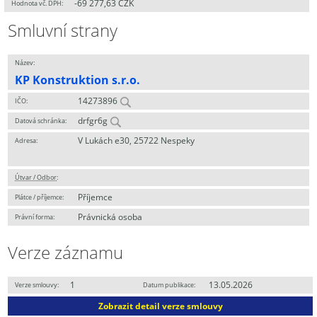
-69 277,63 CZK
Hodnota vč. DPH:
Smluvní strany
Název:
KP Konstruktion s.r.o.
14273896
IČO:
drfgr6g
Datová schránka:
V Lukách e30, 25722 Nespeky
Adresa:
Útvar / Odbor
:
Příjemce
Plátce / příjemce:
Právnická osoba
Právní forma:
Verze záznamu
1
13.05.2026
Verze smlouvy:
Datum publikace:
Zobrazit detail verze smlouvy