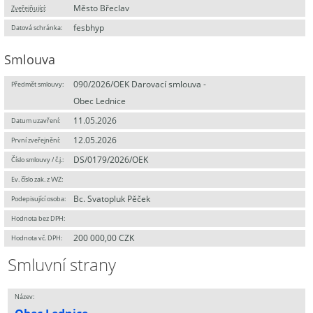
Město Břeclav
Zveřejňující
:
fesbhyp
Datová schránka:
Smlouva
090/2026/OEK Darovací smlouva -
Předmět smlouvy:
Obec Lednice
11.05.2026
Datum uzavření:
12.05.2026
První zveřejnění:
DS/0179/2026/OEK
Číslo smlouvy / č.j.:
Ev. číslo zak. z VVZ:
Bc. Svatopluk Pěček
Podepisující osoba:
Hodnota bez DPH:
200 000,00 CZK
Hodnota vč. DPH:
Smluvní strany
Název: