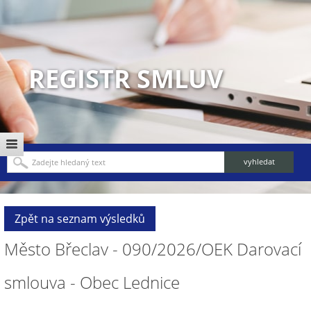
REGISTR SMLUV
Zpět na seznam výsledků
Město Břeclav - 090/2026/OEK Darovací
smlouva - Obec Lednice