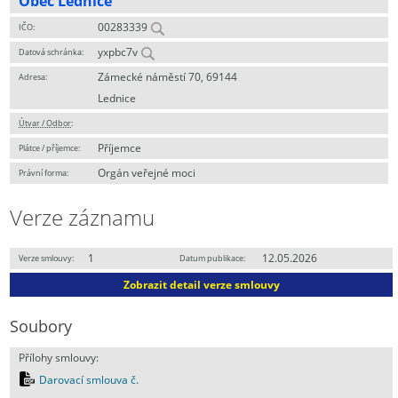
Obec Lednice
00283339
IČO:
yxpbc7v
Datová schránka:
Zámecké náměstí 70, 69144
Adresa:
Lednice
Útvar / Odbor
:
Příjemce
Plátce / příjemce:
Orgán veřejné moci
Právní forma:
Verze záznamu
1
12.05.2026
Verze smlouvy:
Datum publikace:
Zobrazit detail verze smlouvy
Soubory
Přílohy smlouvy:
Darovací smlouva č.