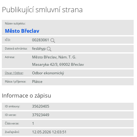
Publikující smluvní strana
Název subjektu:
Město Břeclav
00283061
IČO:
fesbhyp
Datová schránka:
Město Břeclav, Nám. T. G.
Adresa:
Masaryka 42/3, 69002 Břeclav
Odbor ekonomický
Útvar / Odbor
:
Plátce
Plátce / příjemce:
Informace o zápisu
35620405
ID smlouvy:
37923449
ID verze:
1
Číslo verze:
12.05.2026 12:03:51
Zveřejnění: