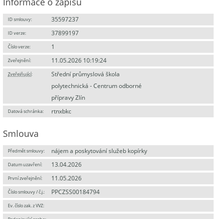
Informace o zápisu
35597237
ID smlouvy:
37899197
ID verze:
1
Číslo verze:
11.05.2026 10:19:24
Zveřejnění:
Střední průmyslová škola
Zveřejňující
:
polytechnická - Centrum odborné
přípravy Zlín
rtnxbkc
Datová schránka:
Smlouva
nájem a poskytování služeb kopírky
Předmět smlouvy:
13.04.2026
Datum uzavření:
11.05.2026
První zveřejnění:
PPCZSS00184794
Číslo smlouvy / č.j.:
Ev. číslo zak. z VVZ: