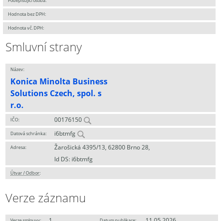
Podepisující osoba:
Hodnota bez DPH:
Hodnota vč. DPH:
Smluvní strany
Název:
Konica Minolta Business
Solutions Czech, spol. s
r.o.
00176150
IČO:
i6btmfg
Datová schránka:
Žarošická 4395/13, 62800 Brno 28,
Adresa:
Id DS: i6btmfg
Útvar / Odbor
:
Verze záznamu
1
11.05.2026
Verze smlouvy:
Datum publikace: