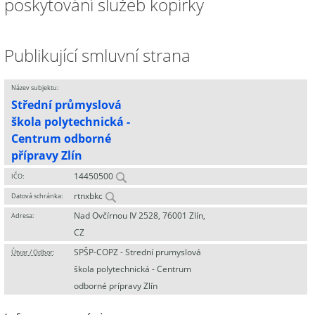
poskytování služeb kopírky
Publikující smluvní strana
Název subjektu:
Střední průmyslová
škola polytechnická -
Centrum odborné
přípravy Zlín
14450500
IČO:
rtnxbkc
Datová schránka:
Nad Ovčírnou IV 2528, 76001 Zlín,
Adresa:
CZ
SPŠP-COPZ - Strední prumyslová
Útvar / Odbor
:
škola polytechnická - Centrum
odborné prípravy Zlín