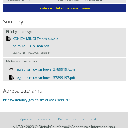
Zobrazit detail verze smlouvy
Soubory
Přílohy smlouvy:
KONICA MINOLTA smlouva o
nájmu č. 10151454.pdf
(205.62 kB, 11.05.2026 10:19:54)
Metadata záznamu:
registr_smluv_smlouva_37899197.xml
registr_smluv_smlouva_37899197.pdf
Adresa záznamu
https://smlouvy.gov.cz/smlouva/37899197
Zpracování cookies
Prohlášení o přístupnosti
v1.7.0 • 2023 © Digitální a informační agentura • Informace jsou