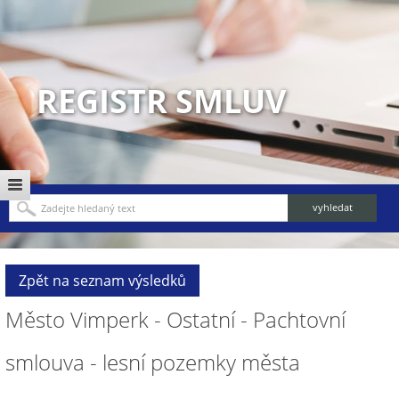
REGISTR SMLUV
Zpět na seznam výsledků
Město Vimperk - Ostatní - Pachtovní
smlouva - lesní pozemky města