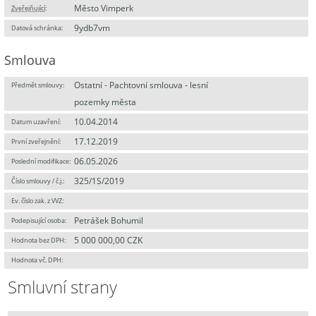
Město Vimperk
Zveřejňující
:
9ydb7vm
Datová schránka:
Smlouva
Ostatní - Pachtovní smlouva - lesní
Předmět smlouvy:
pozemky města
10.04.2014
Datum uzavření:
17.12.2019
První zveřejnění:
06.05.2026
Poslední modifikace:
325/1S/2019
Číslo smlouvy / č.j.:
Ev. číslo zak. z VVZ:
Petrášek Bohumil
Podepisující osoba:
5 000 000,00 CZK
Hodnota bez DPH:
Hodnota vč. DPH:
Smluvní strany