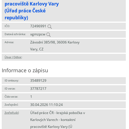
pracoviště Karlovy Vary
(Úřad práce České
republiky)
72496991
IČO:
xgmzpcw
Datová schránka:
Závodní 385/98, 36006 Karlovy
Adresa:
Vary, CZ
Útvar / Odbor
:
Informace o zápisu
35489129
ID smlouvy:
37787217
ID verze:
1
Číslo verze:
30.04.2026 11:10:24
Zveřejnění:
Úřad práce ČR - krajská pobočka v
Zveřejňující
:
Karlových Varech - kontaktní
pracoviště Karlovy Vary (Ú