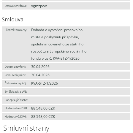
xgmzpcw
Datová schránka:
Smlouva
Dohoda o vytvoření pracovního
Předmět smlouvy:
místa a poskytnutí příspěvku,
spolufinancovaného ze státního
rozpočtu a Evropského sociálního
fondu plus č. KVA-STZ-1/2026
30.04.2026
Datum uzavření:
30.04.2026
První zveřejnění:
KVA-STZ-1/2026
Číslo smlouvy / č.j.:
Ev. číslo zak. z VVZ:
Podepisující osoba:
88 548,00 CZK
Hodnota bez DPH:
88 548,00 CZK
Hodnota vč. DPH:
Smluvní strany