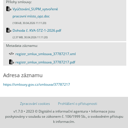
Přílohy smlouvy:
Vyúčtování_SUPM_vytvořené
pracovní místo_opz.doc
(108 kB, 30.04.2026 11:11:20)
Dohoda č. KVA-STZ-1-2026.pdf
(2.37 MB, 30.04.2026 11:11:20)
Metadata záznamu:
registr_smluv_smlouva_37787217.xml
registr_smluv_smlouva_37787217.pdf
Adresa záznamu
https://smlouvy.gov.cz/smlouva/37787217
Zpracování cookies
Prohlášení o přístupnosti
v1.7.0 • 2023 © Digitální a informační agentura • Informace jsou
poskytovány v souladu se zákonem č. 106/1999 Sb., o svobodném přístupu
k informacím.