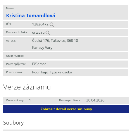
Název:
Kristina Tomandlová
12826472
IČO:
qrtzcau
Datová schránka:
Česká 176, Tašovice, 360 18
Adresa:
Karlovy Vary
Útvar / Odbor
:
Příjemce
Plátce / příjemce:
Podnikající fyzická osoba
Právní forma:
Verze záznamu
1
30.04.2026
Verze smlouvy:
Datum publikace:
Zobrazit detail verze smlouvy
Soubory