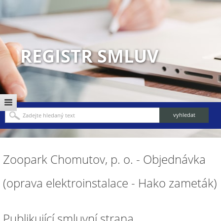
REGISTR SMLUV
Zoopark Chomutov, p. o. - Objednávka
(oprava elektroinstalace - Hako zameták)
Publikující smluvní strana