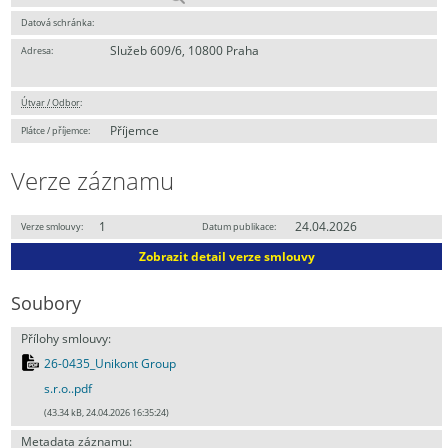
Datová schránka:
Služeb 609/6, 10800 Praha
Adresa:
Útvar / Odbor
:
Příjemce
Plátce / příjemce:
Verze záznamu
1
24.04.2026
Verze smlouvy:
Datum publikace:
Zobrazit detail verze smlouvy
Soubory
Přílohy smlouvy:
26-0435_Unikont Group
s.r.o..pdf
(43.34 kB, 24.04.2026 16:35:24)
Metadata záznamu: