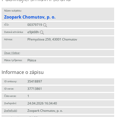
Název subjektu:
Zoopark Chomutov, p. o.
00379719
IČO:
e9jk68h
Datová schránka:
Přemyslova 259, 43001 Chomutov
Adresa:
Útvar / Odbor
:
Plátce
Plátce / příjemce:
Informace o zápisu
35418897
ID smlouvy:
37713861
ID verze:
1
Číslo verze:
24.04.2026 16:34:40
Zveřejnění:
Zoopark Chomutov, p. o.
Zveřejňující
: