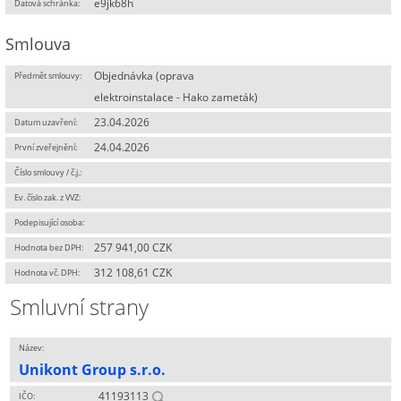
e9jk68h
Datová schránka:
Smlouva
Objednávka (oprava
Předmět smlouvy:
elektroinstalace - Hako zameták)
23.04.2026
Datum uzavření:
24.04.2026
První zveřejnění:
Číslo smlouvy / č.j.:
Ev. číslo zak. z VVZ:
Podepisující osoba:
257 941,00 CZK
Hodnota bez DPH:
312 108,61 CZK
Hodnota vč. DPH:
Smluvní strany
Název:
Unikont Group s.r.o.
41193113
IČO: