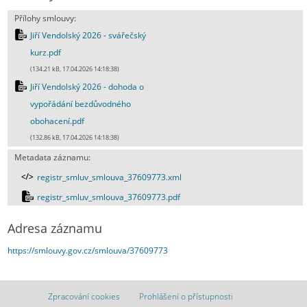
Přílohy smlouvy:
Jiří Vendolský 2026 - svářečský
kurz.pdf
(134.21 kB, 17.04.2026 14:18:38)
Jiří Vendolský 2026 - dohoda o
vypořádání bezdůvodného
obohacení.pdf
(132.86 kB, 17.04.2026 14:18:38)
Metadata záznamu:
registr_smluv_smlouva_37609773.xml
registr_smluv_smlouva_37609773.pdf
Adresa záznamu
https://smlouvy.gov.cz/smlouva/37609773
Zpracování cookies
Prohlášení o přístupnosti