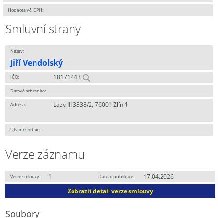
Hodnota vč. DPH:
Smluvní strany
Název:
Jiří Vendolský
18171443
IČO:
Datová schránka:
Lazy III 3838/2, 76001 Zlín 1
Adresa:
Útvar / Odbor
:
Verze záznamu
1
17.04.2026
Verze smlouvy:
Datum publikace:
Zobrazit detail verze smlouvy
Soubory