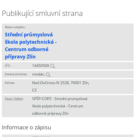
Publikující smluvní strana
Název subjektu:
Střední průmyslová
škola polytechnická -
Centrum odborné
přípravy Zlín
14450500
IČO:
rtnxbkc
Datová schránka:
Nad Ovčírnou IV 2528, 76001 Zlín,
Adresa:
CZ
SPŠP-COPZ - Strední prumyslová
Útvar / Odbor
:
škola polytechnická - Centrum
odborné prípravy Zlín
Informace o zápisu