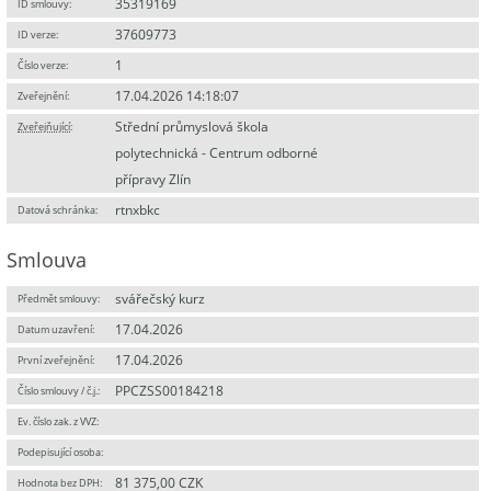
35319169
ID smlouvy:
37609773
ID verze:
1
Číslo verze:
17.04.2026 14:18:07
Zveřejnění:
Střední průmyslová škola
Zveřejňující
:
polytechnická - Centrum odborné
přípravy Zlín
rtnxbkc
Datová schránka:
Smlouva
svářečský kurz
Předmět smlouvy:
17.04.2026
Datum uzavření:
17.04.2026
První zveřejnění:
PPCZSS00184218
Číslo smlouvy / č.j.:
Ev. číslo zak. z VVZ:
Podepisující osoba:
81 375,00 CZK
Hodnota bez DPH: