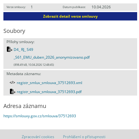
1
10.04.2026
Verze smlouvy:
Datum publikace:
Zobrazit detail verze smlouvy
Soubory
Přílohy smlouvy:
D4_ RJ_ S49
_S61_EMU_duben_2026_anonymizovano.pdf
(898.49 kB, 10.04.2026 12:48:45)
Metadata záznamu:
registr_smluv_smlouva_37512693.xml
registr_smluv_smlouva_37512693.pdf
Adresa záznamu
https://smlouvy.gov.cz/smlouva/37512693
Zpracování cookies
Prohlášení o přístupnosti