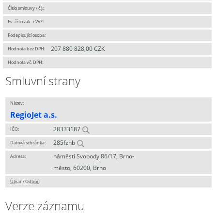
Číslo smlouvy / č.j.:
Ev. číslo zak. z VVZ:
Podepisující osoba:
207 880 828,00 CZK
Hodnota bez DPH:
Hodnota vč. DPH:
Smluvní strany
Název:
RegioJet a.s.
28333187
IČO:
285fzhb
Datová schránka:
náměstí Svobody 86/17, Brno-
Adresa:
město, 60200, Brno
Útvar / Odbor
:
Verze záznamu