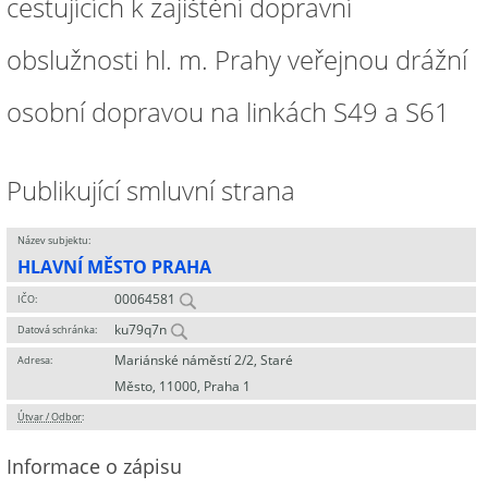
cestujících k zajištění dopravní
obslužnosti hl. m. Prahy veřejnou drážní
osobní dopravou na linkách S49 a S61
Publikující smluvní strana
Název subjektu:
HLAVNÍ MĚSTO PRAHA
00064581
IČO:
ku79q7n
Datová schránka:
Mariánské náměstí 2/2, Staré
Adresa:
Město, 11000, Praha 1
Útvar / Odbor
:
Informace o zápisu