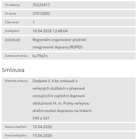
35226417
ID smlouvy:
37512693
ID verze:
1
Číslo verze:
10.04.2026 12:48:04
Zveřejnění:
Regionální organizátor pražské
Zveřejňující
:
integrované dopravy (ROPID)
ku79q7n
Datová schránka:
Smlouva
Dodatek č. 4 ke smlouvě o
Předmět smlouvy:
veřejných službách v přepravě
cestujících k zajištění dopravní
obslužnosti hl. m. Prahy veřejnou
drážní osobní dopravou na linkách
S49 a S61
10.04.2026
Datum uzavření:
10.04.2026
První zveřejnění: