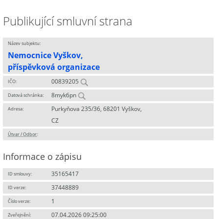
Publikující smluvní strana
Název subjektu:
Nemocnice Vyškov,
příspěvková organizace
00839205
IČO:
8myk6pn
Datová schránka:
Purkyňova 235/36, 68201 Vyškov,
Adresa:
CZ
Útvar / Odbor
:
Informace o zápisu
35165417
ID smlouvy:
37448889
ID verze:
1
Číslo verze:
07.04.2026 09:25:00
Zveřejnění: