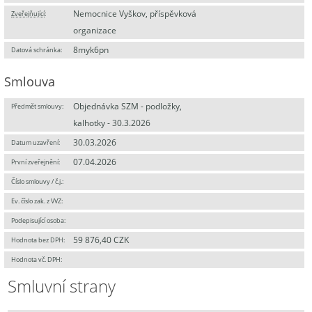
Nemocnice Vyškov, příspěvková
Zveřejňující
:
organizace
8myk6pn
Datová schránka:
Smlouva
Objednávka SZM - podložky,
Předmět smlouvy:
kalhotky - 30.3.2026
30.03.2026
Datum uzavření:
07.04.2026
První zveřejnění:
Číslo smlouvy / č.j.:
Ev. číslo zak. z VVZ:
Podepisující osoba:
59 876,40 CZK
Hodnota bez DPH:
Hodnota vč. DPH:
Smluvní strany