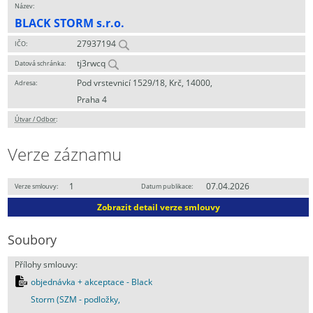
Název:
BLACK STORM s.r.o.
27937194
IČO:
tj3rwcq
Datová schránka:
Pod vrstevnicí 1529/18, Krč, 14000,
Adresa:
Praha 4
Útvar / Odbor
:
Verze záznamu
1
07.04.2026
Verze smlouvy:
Datum publikace:
Zobrazit detail verze smlouvy
Soubory
Přílohy smlouvy:
objednávka + akceptace - Black
Storm (SZM - podložky,