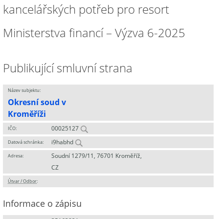
kancelářských potřeb pro resort
Ministerstva financí – Výzva 6-2025
Publikující smluvní strana
Název subjektu:
Okresní soud v
Kroměříži
00025127
IČO:
i9habhd
Datová schránka:
Soudní 1279/11, 76701 Kroměříž,
Adresa:
CZ
Útvar / Odbor
:
Informace o zápisu