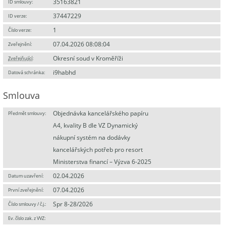
35163821
ID smlouvy:
37447229
ID verze:
1
Číslo verze:
07.04.2026 08:08:04
Zveřejnění:
Okresní soud v Kroměříži
Zveřejňující
:
i9habhd
Datová schránka:
Smlouva
Objednávka kancelářského papíru
Předmět smlouvy:
A4, kvality B dle VZ Dynamický
nákupní systém na dodávky
kancelářských potřeb pro resort
Ministerstva financí – Výzva 6-2025
02.04.2026
Datum uzavření:
07.04.2026
První zveřejnění:
Spr 8-28/2026
Číslo smlouvy / č.j.:
Ev. číslo zak. z VVZ: