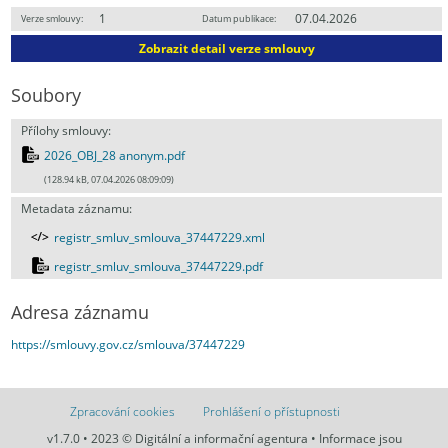
1
07.04.2026
Verze smlouvy:
Datum publikace:
Zobrazit detail verze smlouvy
Soubory
Přílohy smlouvy:
2026_OBJ_28 anonym.pdf
(128.94 kB, 07.04.2026 08:09:09)
Metadata záznamu:
registr_smluv_smlouva_37447229.xml
registr_smluv_smlouva_37447229.pdf
Adresa záznamu
https://smlouvy.gov.cz/smlouva/37447229
Zpracování cookies
Prohlášení o přístupnosti
v1.7.0 • 2023 © Digitální a informační agentura • Informace jsou