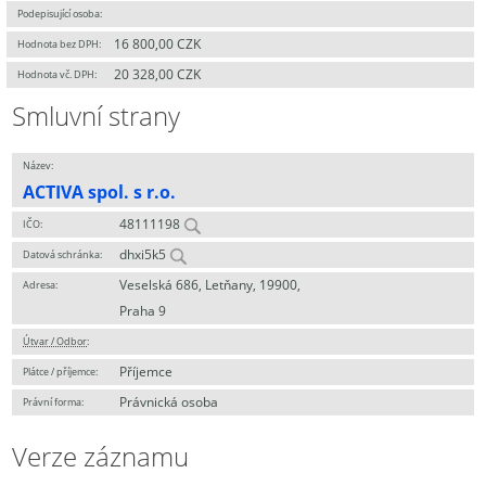
Podepisující osoba:
16 800,00 CZK
Hodnota bez DPH:
20 328,00 CZK
Hodnota vč. DPH:
Smluvní strany
Název:
ACTIVA spol. s r.o.
48111198
IČO:
dhxi5k5
Datová schránka:
Veselská 686, Letňany, 19900,
Adresa:
Praha 9
Útvar / Odbor
:
Příjemce
Plátce / příjemce:
Právnická osoba
Právní forma:
Verze záznamu